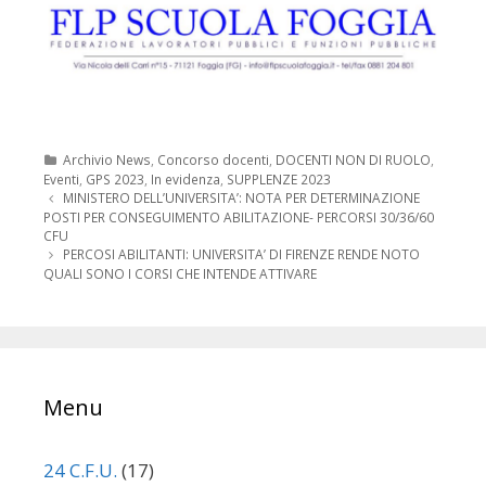
Categorie
Archivio News
,
Concorso docenti
,
DOCENTI NON DI RUOLO
,
Eventi
,
GPS 2023
,
In evidenza
,
SUPPLENZE 2023
Navigazione
MINISTERO DELL’UNIVERSITA’: NOTA PER DETERMINAZIONE
articolo
POSTI PER CONSEGUIMENTO ABILITAZIONE- PERCORSI 30/36/60
CFU
PERCOSI ABILITANTI: UNIVERSITA’ DI FIRENZE RENDE NOTO
QUALI SONO I CORSI CHE INTENDE ATTIVARE
Menu
24 C.F.U.
(17)