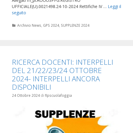
Allegati m_pi.AOOUSPFG.REGISTRO
UFFICIALE(U).0021498.24-10-2024 Rettifiche IV …
Leggi il
seguito
Categorie
Archivio News
,
GPS 2024
,
SUPPLENZE 2024
RICERCA DOCENTI: INTERPELLI
DEL 21/22/23/24 OTTOBRE
2024- INTERPELLI ANCORA
DISPONIBILI
24 Ottobre 2024
di
flpscuolafoggia