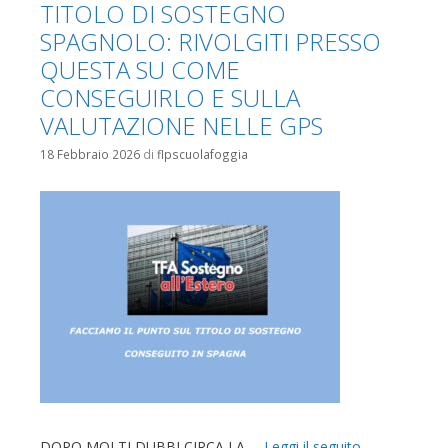
TITOLO DI SOSTEGNO
SPAGNOLO: RIVOLGITI PRESSO
QUESTA SU COME
CONSEGUIRLO E SULLA
VALUTAZIONE NELLE GPS
18 Febbraio 2026
di
flpscuolafoggia
DOPO MOLTI DUBBI CIRCA LA …
Leggi il seguito