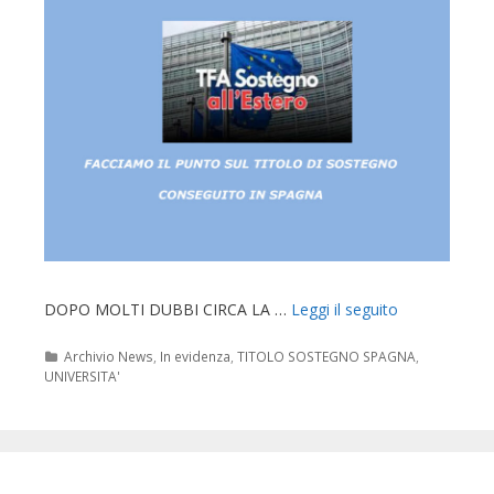
DOPO MOLTI DUBBI CIRCA LA …
Leggi il seguito
Categorie
Archivio News
,
In evidenza
,
TITOLO SOSTEGNO SPAGNA
,
UNIVERSITA'