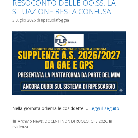
RESOCONTO DELLE OO.SS. LA
SITUAZIONE RESTA CONFUSA
3 Luglio 2026
di
flpscuolafoggia
Nella giornata odierna le cosiddette …
Leggi il seguito
Categorie
Archivio News
,
DOCENTI NON DI RUOLO
,
GPS 2026
,
In
evidenza