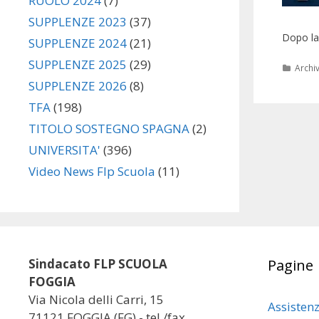
RUOLO 2024
(7)
SUPPLENZE 2023
(37)
Dopo la
SUPPLENZE 2024
(21)
SUPPLENZE 2025
(29)
Categ
Archi
SUPPLENZE 2026
(8)
TFA
(198)
TITOLO SOSTEGNO SPAGNA
(2)
UNIVERSITA'
(396)
Video News Flp Scuola
(11)
Sindacato FLP SCUOLA
Pagine
FOGGIA
Via Nicola delli Carri, 15
Assisten
71121 FOGGIA (FG) - tel./fax