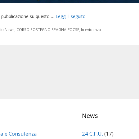
 pubblicazione su questo …
Leggi il seguito
orie
vio News
,
CORSO SOSTEGNO SPAGNA-FOCSE
,
In evidenza
News
za e Consulenza
24 C.F.U.
(17)