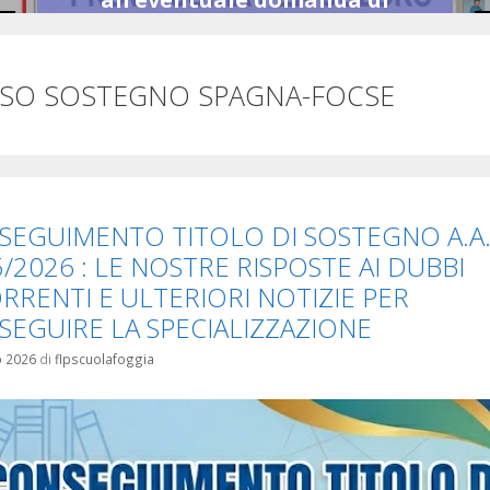
utilizzazione e/o assegnazione
provvisoria
SO SOSTEGNO SPAGNA-FOCSE
L’UST DI FOGGIA ha pubblicato …
Leggi il seguito
SEGUIMENTO TITOLO DI SOSTEGNO A.A
/2026 : LE NOSTRE RISPOSTE AI DUBBI
RRENTI E ULTERIORI NOTIZIE PER
SEGUIRE LA SPECIALIZZAZIONE
o 2026
di
flpscuolafoggia