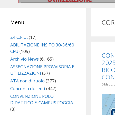
o
Si pubblicano in allegato le …
Leggi il seguito
COR
Menu
24 C.F.U.
(17)
ABILITAZIONE INS.TO 30/36/60
CFU
(109)
CON
Archivio News
(6.165)
2025
ASSEGNAZIONE PROVVISORIA E
RICO
UTILIZZAZIONI
(57)
CON
ATA non di ruolo
(277)
6 Maggi
Concorso docenti
(447)
CONVENZIONE POLO
DIDATTICO E-CAMPUS FOGGIA
(8)