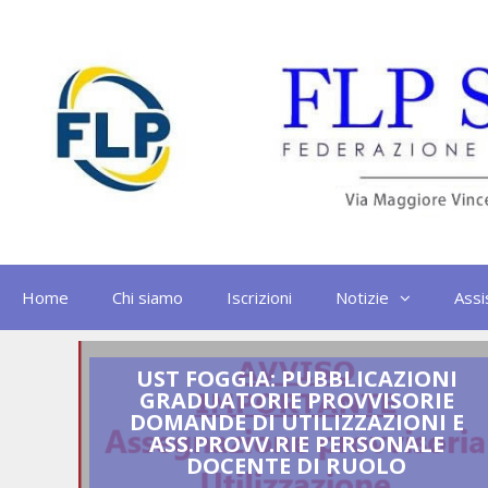
Vai
al
contenuto
Home
Chi siamo
Iscrizioni
Notizie
Assi
UST FOGGIA: PUBBLICAZIONI
ANDE
GRADUATORIE PROVVISORIE
 ECCO
DOMANDE DI UTILIZZAZIONI E
I
ASS.PROVV.RIE PERSONALE
DOCENTE DI RUOLO