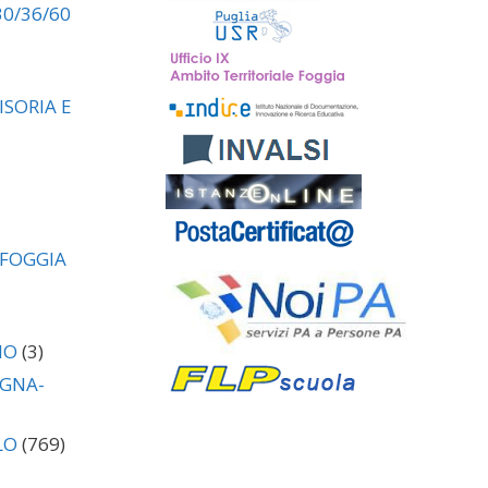
30/36/60
SORIA E
 FOGGIA
NO
(3)
AGNA-
LO
(769)