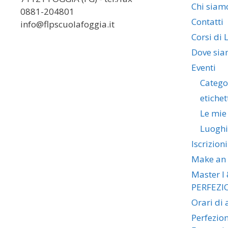
Chi siam
0881-204801
Contatti
info@flpscuolafoggia.it
Corsi di 
Dove si
Eventi
Catego
etichet
Le mie
Luoghi
Iscrizioni
Make an
Master I 
PERFEZI
Orari di
Perfezio