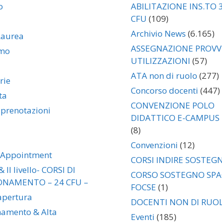
o
ABILITAZIONE INS.TO 
CFU
(109)
Archivio News
(6.165)
Laurea
ASSEGNAZIONE PROVVI
amo
UTILIZZAZIONI
(57)
ATA non di ruolo
(277)
rie
Concorso docenti
(447)
ta
CONVENZIONE POLO
 prenotazioni
DIDATTICO E-CAMPUS
(8)
Convenzioni
(12)
 Appointment
CORSI INDIRE SOSTEG
& II livello- CORSI DI
CORSO SOSTEGNO SP
ONAMENTO – 24 CFU –
FOCSE
(1)
 apertura
DOCENTI NON DI RUO
namento & Alta
Eventi
(185)