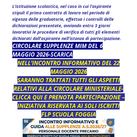
L’istituzione scolastica, nel caso in cui l’aspirante
stipuli il primo contratto di lavoro nel periodo di
vigenza delle graduatorie, effettua i controlli delle
dichiarazioni presentate, avviando entro 3 giorni
lavorativi le procedure di verifica di tutti gli elementi
dichiarati dall’aspirante nell’istanza di partecipazione.
CIRCOLARE SUPPLENZE MIM DEL 6
MAGGIO 2026-SCARICA
NELL’INCONTRO INFORMATIVO DEL 22
MAGGIO 2026
SARANNO TRATTATI TUTTI GLI ASPETTI
RELATIVI ALLA CIRCOLARE MINISTERIALE-
CLICCA QUI E PRENOTA PARTECIPAZIONE –
INIZIATIVA RISERVATA AI SOLI ISCRITTI
FLP SCUOLA FOGGIA