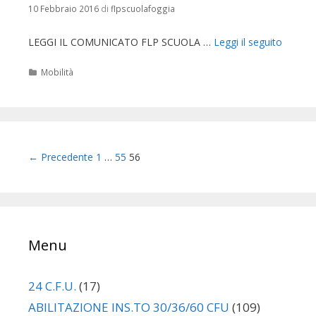
10 Febbraio 2016
di
flpscuolafoggia
LEGGI IL COMUNICATO FLP SCUOLA …
Leggi il seguito
Categorie
Mobilità
Navigazione
← Precedente
1
…
55
56
articolo
Menu
24 C.F.U.
(17)
ABILITAZIONE INS.TO 30/36/60 CFU
(109)