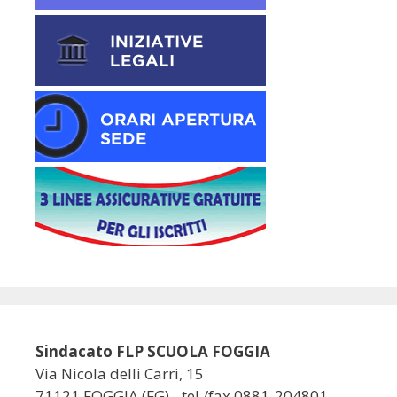
Sindacato FLP SCUOLA FOGGIA
Via Nicola delli Carri, 15
71121 FOGGIA (FG) - tel./fax 0881-204801