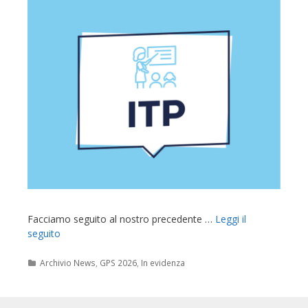
Facciamo seguito al nostro precedente …
Leggi il
seguito
Categorie
Archivio News
,
GPS 2026
,
In evidenza