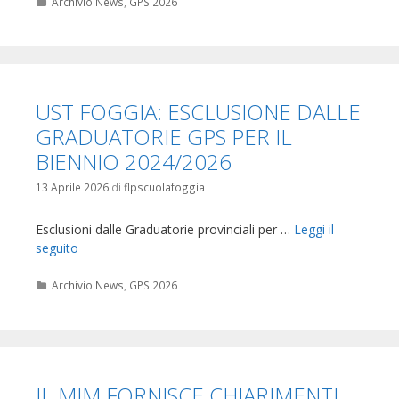
Categorie
Archivio News
,
GPS 2026
UST FOGGIA: ESCLUSIONE DALLE
GRADUATORIE GPS PER IL
BIENNIO 2024/2026
13 Aprile 2026
di
flpscuolafoggia
Esclusioni dalle Graduatorie provinciali per …
Leggi il
seguito
Categorie
Archivio News
,
GPS 2026
IL MIM FORNISCE CHIARIMENTI