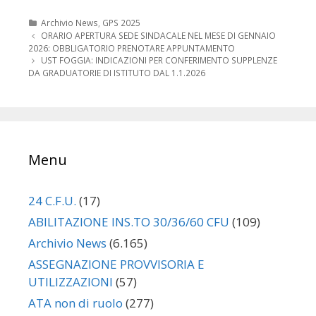
Categorie
Archivio News
,
GPS 2025
Navigazione
ORARIO APERTURA SEDE SINDACALE NEL MESE DI GENNAIO
articolo
2026: OBBLIGATORIO PRENOTARE APPUNTAMENTO
UST FOGGIA: INDICAZIONI PER CONFERIMENTO SUPPLENZE
DA GRADUATORIE DI ISTITUTO DAL 1.1.2026
Menu
24 C.F.U.
(17)
ABILITAZIONE INS.TO 30/36/60 CFU
(109)
Archivio News
(6.165)
ASSEGNAZIONE PROVVISORIA E
UTILIZZAZIONI
(57)
ATA non di ruolo
(277)