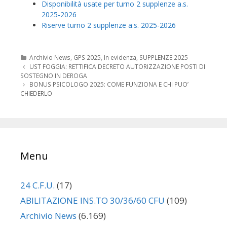
Disponibilità usate per turno 2 supplenze a.s.
2025-2026
Riserve turno 2 supplenze a.s. 2025-2026
Categorie
Archivio News
,
GPS 2025
,
In evidenza
,
SUPPLENZE 2025
Navigazione
UST FOGGIA: RETTIFICA DECRETO AUTORIZZAZIONE POSTI DI
articolo
SOSTEGNO IN DEROGA
BONUS PSICOLOGO 2025: COME FUNZIONA E CHI PUO’
CHIEDERLO
Menu
24 C.F.U.
(17)
ABILITAZIONE INS.TO 30/36/60 CFU
(109)
Archivio News
(6.169)