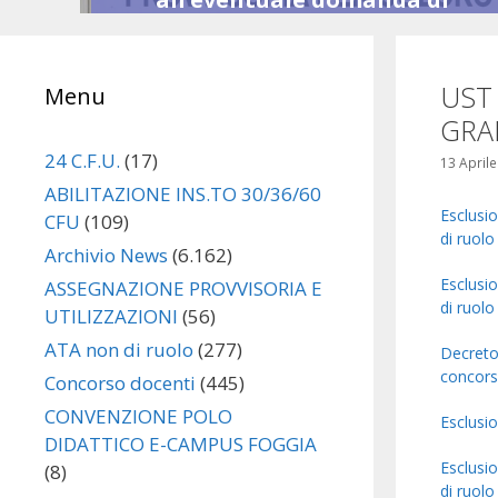
Leggi il
utilizzazione e/o assegnazione
provvisoria
UST
Menu
L’UST DI FOGGIA ha pubblicato …
Leggi il seguito
GRA
24 C.F.U.
(17)
13 April
ABILITAZIONE INS.TO 30/36/60
Esclusio
CFU
(109)
di ruolo
Archivio News
(6.162)
Esclusio
ASSEGNAZIONE PROVVISORIA E
di ruolo
UTILIZZAZIONI
(56)
ATA non di ruolo
(277)
Decreto 
concors
Concorso docenti
(445)
CONVENZIONE POLO
Esclusio
DIDATTICO E-CAMPUS FOGGIA
Esclusio
(8)
di ruolo