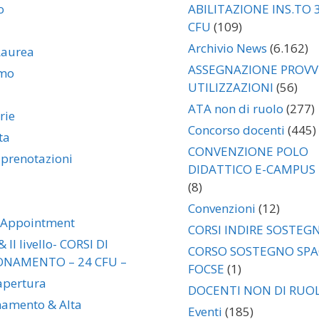
o
ABILITAZIONE INS.TO 
CFU
(109)
Archivio News
(6.162)
Laurea
ASSEGNAZIONE PROVVI
amo
UTILIZZAZIONI
(56)
ATA non di ruolo
(277)
rie
Concorso docenti
(445)
ta
CONVENZIONE POLO
 prenotazioni
DIDATTICO E-CAMPUS
(8)
Convenzioni
(12)
 Appointment
CORSI INDIRE SOSTEG
& II livello- CORSI DI
CORSO SOSTEGNO SP
ONAMENTO – 24 CFU –
FOCSE
(1)
 apertura
DOCENTI NON DI RUO
namento & Alta
Eventi
(185)