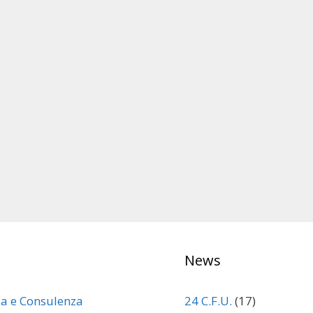
News
za e Consulenza
24 C.F.U.
(17)