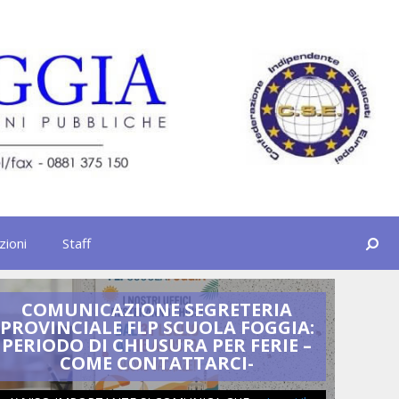
Cerca
zioni
Staff
COMUNICAZIONE SEGRETERIA
PROVINCIALE FLP SCUOLA FOGGIA:
info
PERIODO DI CHIUSURA PER FERIE –
a.s
COME CONTATTARCI-
fin
inca