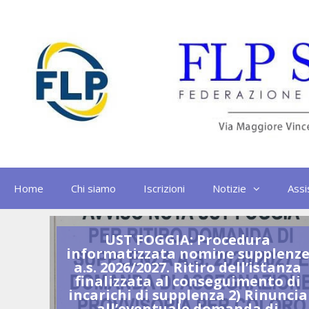
Vai
al
contenuto
Home
Chi siamo
Iscrizioni
Notizie
Assi
IA
UST FOGGIA: Procedura
GGIA:
informatizzata nomine supplenz
RIE –
a.s. 2026/2027. Ritiro dell’istanza
finalizzata al conseguimento di
incarichi di supplenza 2) Rinuncia
all’eventuale domanda di