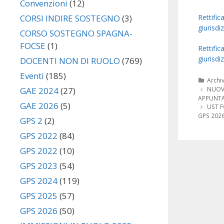
Convenzioni
(12)
Rettific
CORSI INDIRE SOSTEGNO
(3)
giurisdi
CORSO SOSTEGNO SPAGNA-
FOCSE
(1)
Rettific
giurisdi
DOCENTI NON DI RUOLO
(769)
Eventi
(185)
Categ
Archi
Navigazi
NUOVI
GAE 2024
(27)
articolo
APPUNT
GAE 2026
(5)
UST 
GPS 202
GPS 2
(2)
GPS 2022
(84)
GPS 2022
(10)
GPS 2023
(54)
GPS 2024
(119)
GPS 2025
(57)
GPS 2026
(50)