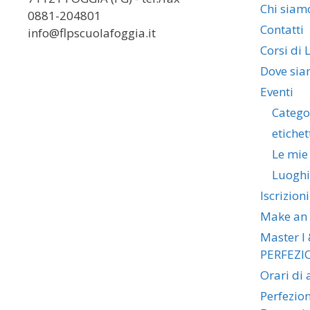
Chi siam
0881-204801
Contatti
info@flpscuolafoggia.it
Corsi di 
Dove si
Eventi
Catego
etichet
Le mie
Luoghi
Iscrizioni
Make an
Master I 
PERFEZI
Orari di
Perfezio