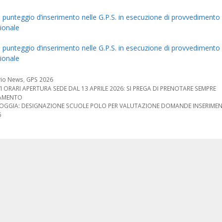
a punteggio d’inserimento nelle G.P.S. in esecuzione di provvedimento
zionale
a punteggio d’inserimento nelle G.P.S. in esecuzione di provvedimento
zionale
orie
vio News
,
GPS 2026
one
 ORARI APERTURA SEDE DAL 13 APRILE 2026: SI PREGA DI PRENOTARE SEMPRE
AMENTO
FOGGIA: DESIGNAZIONE SCUOLE POLO PER VALUTAZIONE DOMANDE INSERIMEN
6