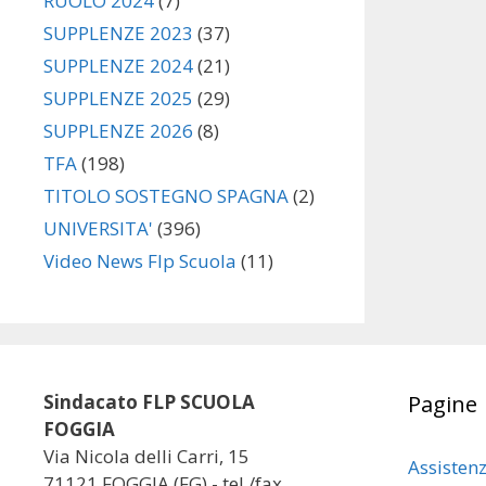
RUOLO 2024
(7)
SUPPLENZE 2023
(37)
SUPPLENZE 2024
(21)
SUPPLENZE 2025
(29)
SUPPLENZE 2026
(8)
TFA
(198)
TITOLO SOSTEGNO SPAGNA
(2)
UNIVERSITA'
(396)
Video News Flp Scuola
(11)
Sindacato FLP SCUOLA
Pagine
FOGGIA
Via Nicola delli Carri, 15
Assisten
71121 FOGGIA (FG) - tel./fax