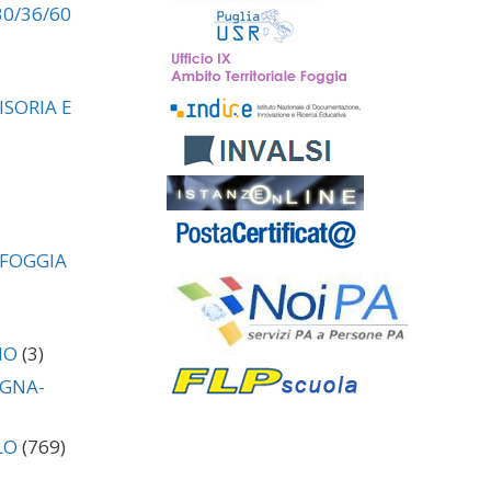
30/36/60
SORIA E
 FOGGIA
NO
(3)
AGNA-
LO
(769)