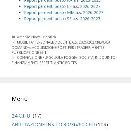
Report perdenti posto AA a.s. 2026-2027
Report perdenti posto EE a.s. 2026-2027
Report perdenti posto MM a.s. 2026-2027
Report perdenti posto SS a.s. 2026-2027
Categorie
Archivio News
,
Mobilità
Navigazione
MOBILITA’ PERSONALE DOCENTE A.S. 2026/2027:REVOCA
articolo
DOMANDA, ACQUISIZIONE POSTI PER I TRASFERIMENTI E
PUBBLICAZIONE ESITI-
CONVENZIONE FLP SCUOLA FOGGIA- SOCIETA’ IN 5QUINTO-
FINANZIAMENTI, PRESTITI ANTICIPO TFS
Menu
24 C.F.U.
(17)
ABILITAZIONE INS.TO 30/36/60 CFU
(109)