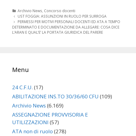
Categorie
Archivio News
,
Concorso docenti
Navigazione
UST FOGGIA: ASSUNZIONI IN RUOLO PER SURROGA
articolo
PERMESSI PER MOTIVI PERSONALI DOCENTI ED ATA A TEMPO
DETERMINATO E DOCUMENTAZIONE DA ALLEGARE: COSA DICE
L’ARAN E QUAL’E’ LA PORTATA GIURIDICA DEL PARERE
Menu
24 C.F.U.
(17)
ABILITAZIONE INS.TO 30/36/60 CFU
(109)
Archivio News
(6.169)
ASSEGNAZIONE PROVVISORIA E
UTILIZZAZIONI
(57)
ATA non di ruolo
(278)