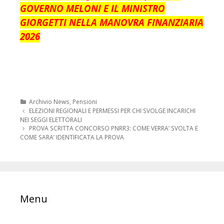
GOVERNO MELONI E IL MINISTRO
GIORGETTI NELLA MANOVRA FINANZIARIA
2026
Categorie
Archivio News
,
Pensioni
Navigazione
ELEZIONI REGIONALI E PERMESSI PER CHI SVOLGE INCARICHI
articolo
NEI SEGGI ELETTORALI
PROVA SCRITTA CONCORSO PNRR3: COME VERRA’ SVOLTA E
COME SARA’ IDENTIFICATA LA PROVA
Menu