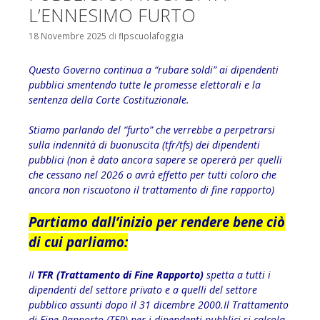
L’ENNESIMO FURTO
18 Novembre 2025
di
flpscuolafoggia
Questo Governo continua a “rubare soldi” ai dipendenti
pubblici smentendo tutte le promesse elettorali e la
sentenza della Corte Costituzionale.
Stiamo parlando del “furto” che verrebbe a perpetrarsi
sulla indennità di buonuscita (tfr/tfs) dei dipendenti
pubblici (non è dato ancora sapere se opererà per quelli
che cessano nel 2026 o avrà effetto per tutti coloro che
ancora non riscuotono il trattamento di fine rapporto)
Partiamo dall’inizio per rendere bene ciò
di cui parliamo:
Il
TFR (Trattamento di Fine Rapporto)
spetta a tutti i
dipendenti del settore privato e a quelli del settore
pubblico assunti dopo il 31 dicembre 2000.Il Trattamento
di Fine Rapporto (TFR) per i dipendenti pubblici si calcola