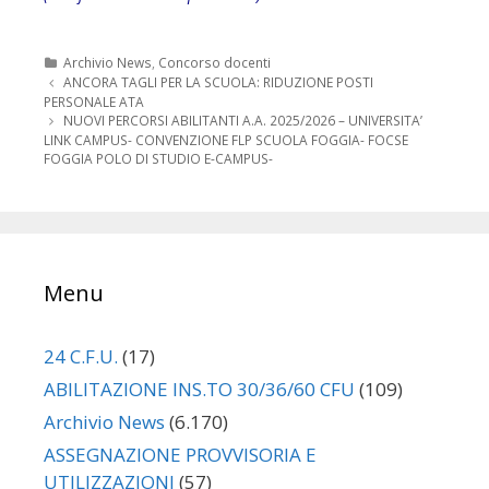
Categorie
Archivio News
,
Concorso docenti
Navigazione
ANCORA TAGLI PER LA SCUOLA: RIDUZIONE POSTI
articolo
PERSONALE ATA
NUOVI PERCORSI ABILITANTI A.A. 2025/2026 – UNIVERSITA’
LINK CAMPUS- CONVENZIONE FLP SCUOLA FOGGIA- FOCSE
FOGGIA POLO DI STUDIO E-CAMPUS-
Menu
24 C.F.U.
(17)
ABILITAZIONE INS.TO 30/36/60 CFU
(109)
Archivio News
(6.170)
ASSEGNAZIONE PROVVISORIA E
UTILIZZAZIONI
(57)