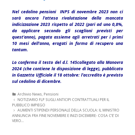
Nel cedolino pensioni INPS di novembre 2023 non ci
sarà ancora l’attesa rivalutazione della mancata
indicizzazione 2023 rispetto al 2022 (pari ad uno 0,8%,
da applicare secondo gli scaglioni previsti per
quest’anno), pagata assieme agli arretrati per i primi
10 mesi dell’anno, erogati in forma di recupero una
tantum.
Lo conferma il testo del d.l. 145collegato alla Manovra
2024 (che contiene la disposizione di legge), pubblicato
in Gazzetta Ufficiale il 18 ottobre: l’accredito è previsto
sul cedolino di dicembre.
Categorie
Archivio News
,
Pensioni
Navigazione
NOTIZIARIO FLP SUGLI ANTICIPI CONTRATTUALI PER IL
articolo
PUBBLICO IMPIEGO
AUMENTI STIPENDI PERSONALE DELLA SCUOLA: IL MINISTRO
ANNUNCIA FRA FINE NOVEMBRE E INIZI DICEMBRE- COSA C’E’ DI
VERO…