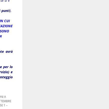
se si è
4 punti
).
IN CUI
ZAZIONE
 SONO
I
nte avrà
e per lo
rvizio) e
unteggio
NI A
TTEMBRE
E 1 –