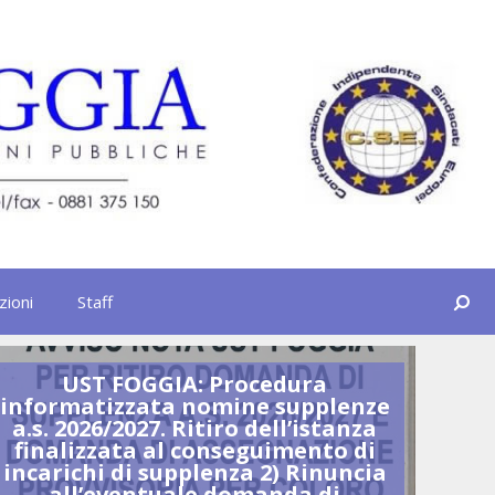
Cerca
zioni
Staff
UST FOGGIA: Procedura
U
informatizzata nomine supplenze
GR
a.s. 2026/2027. Ritiro dell’istanza
finalizzata al conseguimento di
incarichi di supplenza 2) Rinuncia
all’eventuale domanda di