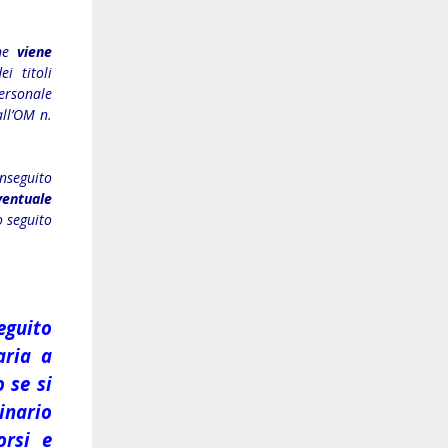
ne
viene
i titoli
ersonale
ll’OM n.
onseguito
entuale
o seguito
guito
aria a
 se si
inario
orsi e