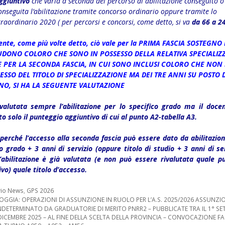
ggiuntivo
che varia a seconda del percorso di abilitazione conseguito o 
onseguita l’abilitazione tramite concorso ordinario oppure tramite lo
traordinario 2020 ( per percorsi e concorsi, come detto, si va
da 66 a 2
nte, come più volte detto, ciò vale per la PRIMA FASCIA SOSTEGNO 
LUDONO COLORO CHE SONO IN POSSESSO DELLA RELATIVA SPECIALIZ
 PER LA SECONDA FASCIA, IN CUI SONO INCLUSI COLORO CHE NON
ESSO DEL TITOLO DI SPECIALIZZAZIONE MA DEI TRE ANNI SU POSTO D
NO, SI HA LA SEGUENTE VALUTAZIONE
alutata sempre l’abilitazione per lo specifico grado ma il doce
to solo il punteggio aggiuntivo di cui al punto A2-tabella A3.
perché l’accesso alla seconda fascia può essere dato da abilitazion
o grado + 3 anni di servizio (oppure titolo di studio + 3 anni di se
l’abilitazione è già valutata (e non può essere rivalutata quale p
vo) quale titolo d’accesso.
orie
vio News
,
GPS 2026
one
OGGIA: OPERAZIONI DI ASSUNZIONE IN RUOLO PER L’A.S. 2025/2026 ASSUNZIO
NDETERMINATO DA GRADUATORIE DI MERITO PNRR2 – PUBBLICATE TRA IL 1° SE
 DICEMBRE 2025 – AL FINE DELLA SCELTA DELLA PROVINCIA – CONVOCAZIONE FAS