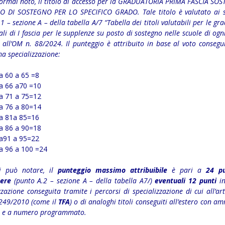
ormai noto, il titolo di accesso per la GRADUATORIA PRIMA FASCIA SOS
LO DI SOSTEGNO PER LO SPECIFICO GRADO. Tale titolo è valutato ai s
1 – sezione A – della
tabella A/7
“Tabella dei titoli valutabili per le gr
ali di I fascia per le supplenze su posto di sostegno nelle scuole di ogn
all’
OM n. 88/2024
. Il punteggio è attribuito in base al voto consegu
a specializzazione:
a 60 a 65 =8
a 66 a70 =10
a 71 a 75=12
a 76 a 80=14
a 81a 85=16
a 86 a 90=18
a91 a 95=22
a 96 a 100 =24
i può notare, il
punteggio massimo attribuibile
è pari a
24 pu
ere
(punto A.2 – sezione A – della tabella A7/)
eventuali 12 punti
in
zzazione conseguita tramite i percorsi di specializzazione di cui all’ar
249/2010 (come il
TFA
) o di analoghi titoli conseguiti all’estero con a
va e a numero programmato.