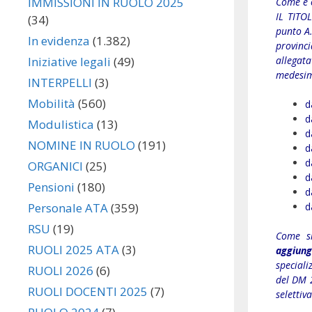
IMMISSIONI IN RUOLO 2025
Come è 
IL TITO
(34)
punto A.
In evidenza
(1.382)
provinci
allegata 
Iniziative legali
(49)
medesim
INTERPELLI
(3)
Mobilità
(560)
d
d
Modulistica
(13)
d
NOMINE IN RUOLO
(191)
d
d
ORGANICI
(25)
d
Pensioni
(180)
d
d
Personale ATA
(359)
RSU
(19)
Come s
RUOLI 2025 ATA
(3)
aggiung
speciali
RUOLI 2026
(6)
del DM 
RUOLI DOCENTI 2025
(7)
seletti