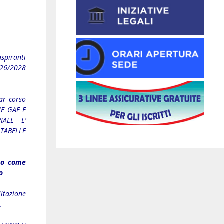
spiranti
026/2028
ar corso
E GAE E
IALE E’
TABELLE
I
ono come
o
litazione
i.