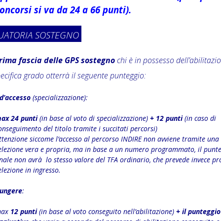
oncorsi si va da 24 a 66 punti).
UATORIA SOSTEGNO
rima fascia delle GPS sostegno
chi è in possesso dell’abilitazi
pecifica grado otterrà il seguente punteggio:
 d’accesso
(specializzazione):
ax 24 punti
(in base al voto di specializzazione)
+ 12 punti
(in caso di
onseguimento del titolo tramite i succitati percorsi)
ttenzione siccome l’accesso al percorso INDIRE non avviene tramite una
elezione vera e propria, ma in base a un numero programmato, il punt
inale non avrà lo stesso valore del TFA ordinario, che prevede invece pr
elezione in ingresso.
iungere
:
max
12 punti
(in base al voto conseguito nell’abilitazione)
+ il punteggio