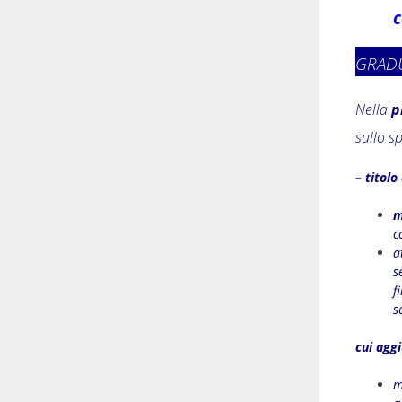
c
GRAD
Nella
p
sullo s
– titolo
m
c
a
s
f
s
cui agg