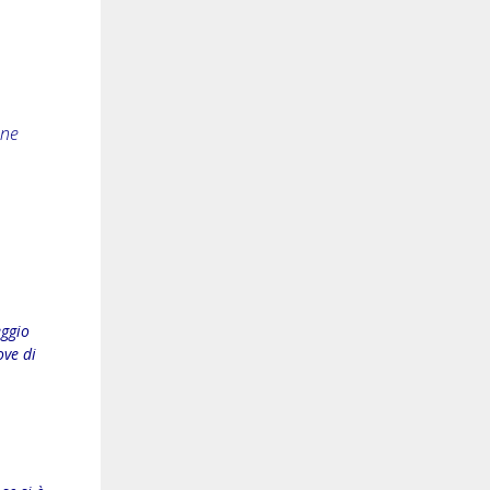
one
eggio
ove di