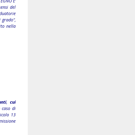
TEGNO E’
ensi del
aduatorie
i grado“,
ito nella
nti
,
cui
 caso di
ticolo 13
mmissione