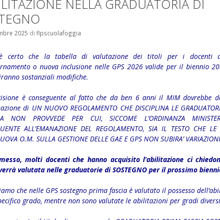
BILITAZIONE NELLA GRADUATORIA DI
TEGNO
mbre 2025
di
flpscuolafoggia
 certo che la tabella di valutazione dei titoli per i docenti a
iornamento o nuova inclusione nelle GPS 2026 valide per il biennio 2
ranno sostanziali modifiche.
cisione è conseguente al fatto che da ben 6 anni il MIM dovrebbe d
anazione di UN NUOVO REGOLAMENTO CHE DISCIPLINA LE GRADUATORI
 NON PROVVEDE PER CUI, SICCOME L’ORDINANZA MINISTER
UENTE ALL’EMANAZIONE DEL REGOLAMENTO, SIA IL TESTO CHE LE 
UOVA O.M. SULLA GESTIONE DELLE GAE E GPS NON SUBIRA’ VARIAZION
messo, molti docenti che hanno acquisito l’abilitazione ci chied
verrà valutata nelle graduatorie di SOSTEGNO per il prossimo bienni
amo che nelle GPS sostegno prima fascia è valutato il possesso dell’abi
pecifico grado, mentre non sono valutate le abilitazioni per gradi divers