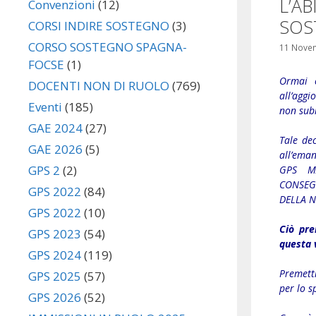
L’A
Convenzioni
(12)
SOS
CORSI INDIRE SOSTEGNO
(3)
CORSO SOSTEGNO SPAGNA-
11 Nove
FOCSE
(1)
Ormai è
DOCENTI NON DI RUOLO
(769)
all’agg
Eventi
(185)
non subi
GAE 2024
(27)
Tale de
GAE 2026
(5)
all’em
GPS 2
(2)
GPS MA
CONSEG
GPS 2022
(84)
DELLA N
GPS 2022
(10)
Ciò pre
GPS 2023
(54)
questa 
GPS 2024
(119)
Premetti
GPS 2025
(57)
per lo s
GPS 2026
(52)