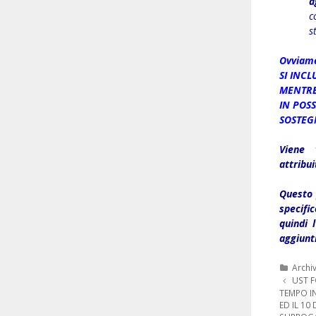
a
c
s
Ovviame
SI INC
MENTRE
IN POSS
SOSTEG
Viene v
attribui
Questo 
specific
quindi 
aggiunti
Categ
Archi
Navigazi
UST F
articolo
TEMPO I
ED IL 10