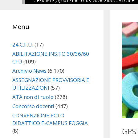
UFFICIALE(U).0017156.07-08-2026 GRADUATORIE
one
Menu
eguito
24 C.F.U.
(17)
ABILITAZIONE INS.TO 30/36/60
CFU
(109)
Archivio News
(6.170)
ASSEGNAZIONE PROVVISORIA E
UTILIZZAZIONI
(57)
ATA non di ruolo
(278)
Concorso docenti
(447)
CONVENZIONE POLO
DIDATTICO E-CAMPUS FOGGIA
GPS
(8)