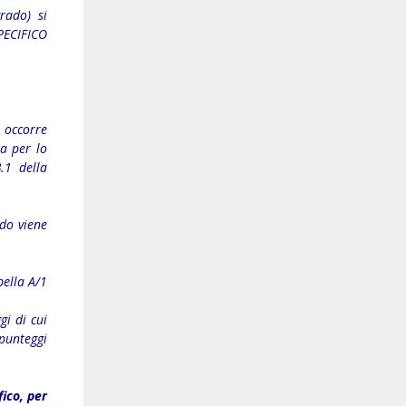
grado) si
SPECIFICO
 occorre
ia per lo
.1 della
ado viene
bella A/1
gi di cui
 punteggi
fico, per