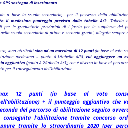
a GPS sostegno di inserimento
do a base la scuola secondaria, per il possesso della abilitazio
ito il medesimo punteggio previsto dalla
tabella A/3
“Tabella de
ili per le graduatorie provinciali di I fascia per le supplenze del p
 nella scuola secondaria di primo e secondo grado“, allegata sempre a
.
nza, sono attribuiti
sino ad un massimo di 12 punti
(in base al voto c
ilitazione medesima – punto A.1/tabella A/3),
cui aggiungere un ev
io aggiuntivo
(punto A.2/tabella A/3), che è diverso in base al percors
to per il conseguimento dell’abilitazione.
max 12 punti (in base al voto conse
ell’abilitazione) + il punteggio aggiuntivo che v
econda del percorso di abilitazione seguito ovvero
 conseguita l’abilitazione tramite concorso ord
ppure tramite lo straordinario 2020 (per perc