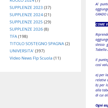
RUOLO 2024
(7)
Al punte
SUPPLENZE 2023
(37)
aggiunge
GRADO 
SUPPLENZE 2024
(21)
SUPPLENZE 2025
(29)
COME V
SUPPLENZE 2026
(8)
Riprend
TFA
(198)
aggiunge
TITOLO SOSTEGNO SPAGNA
(2)
stesso 
Tabella 
UNIVERSITA'
(397)
Video News Flp Scuola
(11)
Il punte
così val
a) per l
relativi 
b) per l
alla tab
di cui a
Ogni asp