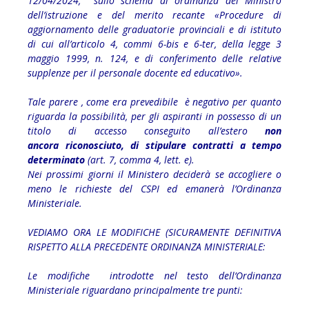
12/04/2024, sullo schema di ordinanza del Ministro
dell’istruzione e del merito recante «Procedure di
aggiornamento delle graduatorie provinciali e di istituto
di cui all’articolo 4, commi 6-bis e 6-ter, della legge 3
maggio 1999, n. 124, e di conferimento delle relative
supplenze per il personale docente ed educativo».
Tale parere , come era prevedibile è negativo per quanto
riguarda la possibilità, per gli aspiranti in possesso di un
titolo di accesso conseguito all’estero
non
ancora riconosciuto, di stipulare contratti a tempo
determinato
(art. 7, comma 4, lett. e).
Nei prossimi giorni il Ministero deciderà se accogliere o
meno le richieste del CSPI ed emanerà l’Ordinanza
Ministeriale.
VEDIAMO ORA LE MODIFICHE (SICURAMENTE DEFINITIVA
RISPETTO ALLA PRECEDENTE ORDINANZA MINISTERIALE:
Le modifiche introdotte nel testo dell’Ordinanza
Ministeriale riguardano principalmente tre punti: