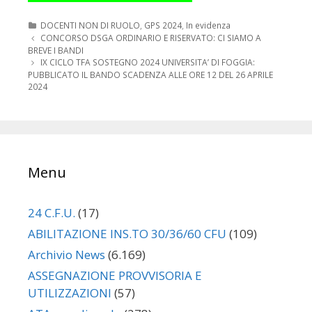
Categorie
DOCENTI NON DI RUOLO
,
GPS 2024
,
In evidenza
Navigazione
CONCORSO DSGA ORDINARIO E RISERVATO: CI SIAMO A
articolo
BREVE I BANDI
IX CICLO TFA SOSTEGNO 2024 UNIVERSITA’ DI FOGGIA:
PUBBLICATO IL BANDO SCADENZA ALLE ORE 12 DEL 26 APRILE
2024
Menu
24 C.F.U.
(17)
ABILITAZIONE INS.TO 30/36/60 CFU
(109)
Archivio News
(6.169)
ASSEGNAZIONE PROVVISORIA E
UTILIZZAZIONI
(57)