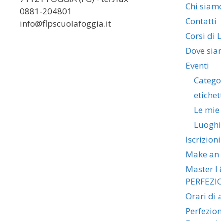
Chi siam
0881-204801
Contatti
info@flpscuolafoggia.it
Corsi di 
Dove si
Eventi
Catego
etichet
Le mie
Luoghi
Iscrizioni
Make an
Master I 
PERFEZI
Orari di
Perfezio