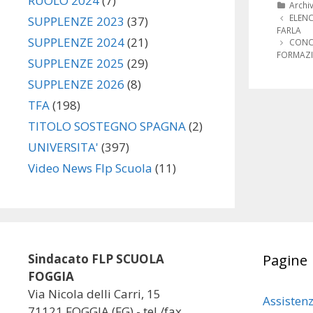
RUOLO 2024
(7)
Categ
Archi
Navigazi
ELENC
SUPPLENZE 2023
(37)
articolo
FARLA
SUPPLENZE 2024
(21)
CONC
FORMAZI
SUPPLENZE 2025
(29)
SUPPLENZE 2026
(8)
TFA
(198)
TITOLO SOSTEGNO SPAGNA
(2)
UNIVERSITA'
(397)
Video News Flp Scuola
(11)
Sindacato FLP SCUOLA
Pagine
FOGGIA
Via Nicola delli Carri, 15
Assisten
71121 FOGGIA (FG) - tel./fax