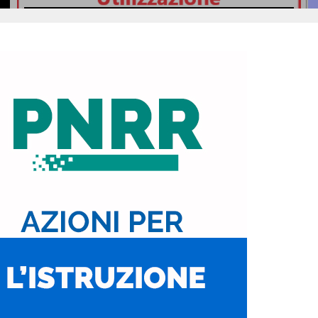
Si pubblicano in allegato le …
Leggi il seguito