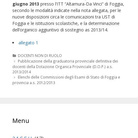
giugno 2013
presso l’ITT “Altamura-Da Vinci” di Foggia,
secondo le modalità indicate nella nota allegata, per le
nuove disposizioni circa le comunicazioni tra UST di
Foggia e le istituzioni scolastiche, e la determinazione
dell’organico aggiuntivo di sostegno as 2013/14.
allegato 1
Categorie
DOCENTI NON DI RUOLO
Navigazione
Pubblicazione della graduatoria provinciale definitiva dei
articolo
docenti della Dotazione Organica Provinciale (D.O.P.) a.s.
2013/2014
Elenchi delle Commissioni degli Esami di Stato di Foggia e
provincia a.s. 2012/2013
Menu