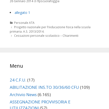
26 Gennaio 2014
di
flpscuolafoggia
allegato 1
Categorie
Personale ATA
Navigazione
Progetto nazionale per l\’educazione fisica nella scuola
articolo
primaria. A.S. 2013/2014.
Cessazioni personale scolastico – Chiarimenti
Menu
24 C.F.U.
(17)
ABILITAZIONE INS.TO 30/36/60 CFU
(109)
Archivio News
(6.165)
ASSEGNAZIONE PROVVISORIA E
UTILIZZAZIONI
(57)