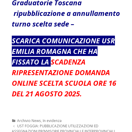
Graduatorie Toscana
ripubblicazione a annullamento
turno scelta sede
–
SCARICA COMUNICAZIONE USR
EMILIA ROMAGNA CHE HA
FISSATO LA
SCADENZA
RIPRESENTAZIONE DOMANDA
ONLINE SCELTA SCUOLA ORE 16
DEL 21 AGOSTO 2025.
Categorie
Archivio News
,
In evidenza
Navigazione
UST FOGGIA: PUBBLICAZIONE UTILIZZAZIONI ED
articolo
ASSEGNAZIONI PR0VVISORIE PROVINCIALI E INTERPROVINCIALI