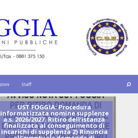
Cerca
zioni
Staff
UST FOGGIA: Procedura
U
informatizzata nomine supplenze
GR
a.s. 2026/2027. Ritiro dell’istanza
finalizzata al conseguimento di
incarichi di supplenza 2) Rinuncia
all’eventuale domanda di