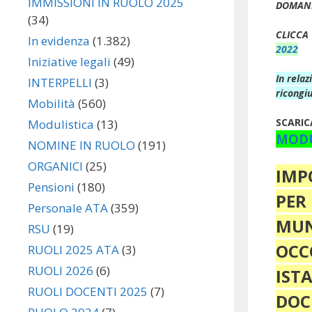
IMMISSIONI IN RUOLO 2025
DOMAND
(34)
CLICCA
In evidenza
(1.382)
2022
Iniziative legali
(49)
In relaz
INTERPELLI
(3)
ricongi
Mobilità
(560)
SCARIC
Modulistica
(13)
MODU
NOMINE IN RUOLO
(191)
ORGANICI
(25)
IMP
Pensioni
(180)
PER
Personale ATA
(359)
MUN
RSU
(19)
OCC
RUOLI 2025 ATA
(3)
RUOLI 2026
(6)
IS
RUOLI DOCENTI 2025
(7)
DOC