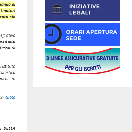
manda di
inatari
cora sia
tegrativo
ostituita
tessa si
’istituto
olastico
anche in
9-
clicca
E DELLA