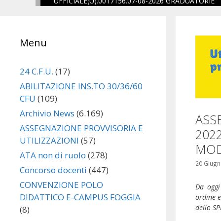
UFFICIALE(U).0017156.07-08-2026 GRADUATORIE
one
Menu
eguito
24 C.F.U.
(17)
ABILITAZIONE INS.TO 30/36/60
CFU
(109)
Archivio News
(6.169)
ASS
ASSEGNAZIONE PROVVISORIA E
202
UTILIZZAZIONI
(57)
MOD
ATA non di ruolo
(278)
20 Giugn
Concorso docenti
(447)
CONVENZIONE POLO
Da oggi
DIDATTICO E-CAMPUS FOGGIA
ordine e
dello SP
(8)