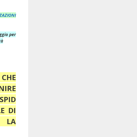
ZAZIONI
eggio per
tà
 CHE
NIRE
SPID
E DI
 LA