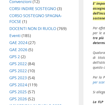
Convenzioni
(12)
E’ impo
CORSI INDIRE SOSTEGNO
(3)
assegn
dell’in
CORSO SOSTEGNO SPAGNA-
sostener
FOCSE
(1)
Per effe
DOCENTI NON DI RUOLO
(769)
per le a
Eventi
(185)
tra più
GAE 2024
(27)
determin
GAE 2026
(5)
Qualora 
GPS 2
(2)
di tito
dell’is
GPS 2022
(84)
questo 
GPS 2022
(10)
Per la P
GPS 2023
(54)
per scar
GPS 2024
(119)
GPS 2025
(57)
Si alleg
GPS 2026
(52)
La FLP