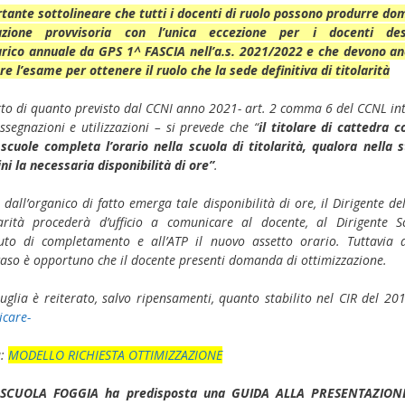
rtante sottolineare che tutti i docenti di ruolo possono produrre do
azione provvisoria con l’unica eccezione per i docenti dest
carico annuale da GPS 1^ FASCIA nell’a.s. 2021/2022 e che devono an
e l’esame per ottenere il ruolo che la sede definitiva di titolarità
tto di quanto previsto dal CCNI anno 2021- art. 2 comma 6 del CCNL in
ssegnazioni e utilizzazioni – si prevede che “
il titolare di cattedra c
 scuole completa l’orario nella scuola di titolarità, qualora nella s
i la necessaria disponibilità di ore”
.
dall’organico di fatto emerga tale disponibilità di ore, il Dirigente dell
larità procederà d’ufficio a comunicare al docente, al Dirigente Sc
tituto di completamento e all’ATP il nuovo assetto orario. Tuttavia 
caso è opportuno che il docente presenti domanda di ottimizzazione.
uglia è reiterato, salvo ripensamenti, quanto stabilito nel CIR del 201
icare-
a:
MODELLO RICHIESTA OTTIMIZZAZIONE
 SCUOLA FOGGIA ha predisposta una GUIDA ALLA PRESENTAZION