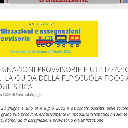
Si pubblicano in allegato le …
Leggi il seguito
EGNAZIONI PROVVISORIE E UTILIZZAZI
2: LA GUIDA DELLA FLP SCUOLA FOGGI
ULISTICA
o 2022
di
flpscuolafoggia
 20 giugno e sino al 4 luglio 2022 il personale docente delle scuole
 grado può produrre, esclusivamente in modalità telematica mediante l
ID, domanda di assegnazione provvisoria e/o utilizzazione