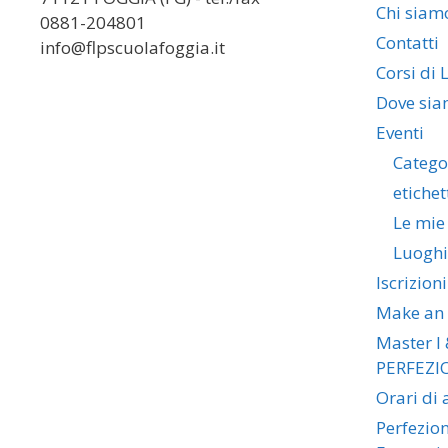
Chi siam
0881-204801
Contatti
info@flpscuolafoggia.it
Corsi di 
Dove si
Eventi
Catego
etichet
Le mie
Luoghi
Iscrizioni
Make an
Master I 
PERFEZI
Orari di
Perfezio