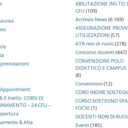
o
ABILITAZIONE INS.TO 
CFU
(109)
Archivio News
(6.169)
Laurea
ASSEGNAZIONE PROVVI
amo
UTILIZZAZIONI
(57)
ATA non di ruolo
(278)
rie
Concorso docenti
(447)
ta
CONVENZIONE POLO
 prenotazioni
DIDATTICO E-CAMPUS
(8)
Convenzioni
(12)
 Appointment
CORSI INDIRE SOSTEG
& II livello- CORSI DI
CORSO SOSTEGNO SP
ONAMENTO – 24 CFU –
FOCSE
(1)
 apertura
DOCENTI NON DI RUO
namento & Alta
Eventi
(185)