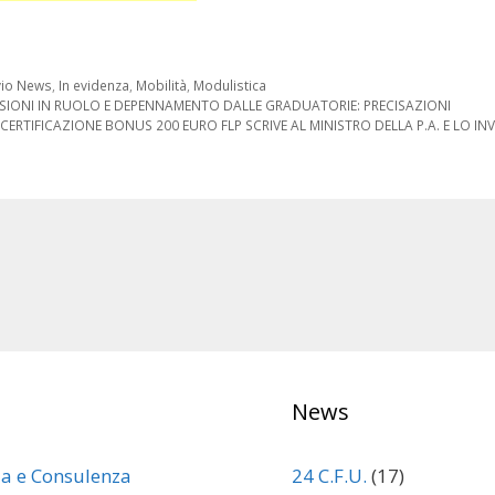
orie
vio News
,
In evidenza
,
Mobilità
,
Modulistica
one
SIONI IN RUOLO E DEPENNAMENTO DALLE GRADUATORIE: PRECISAZIONI
ERTIFICAZIONE BONUS 200 EURO FLP SCRIVE AL MINISTRO DELLA P.A. E LO INV
News
za e Consulenza
24 C.F.U.
(17)