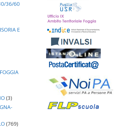
30/36/60
SORIA E
 FOGGIA
NO
(3)
AGNA-
LO
(769)