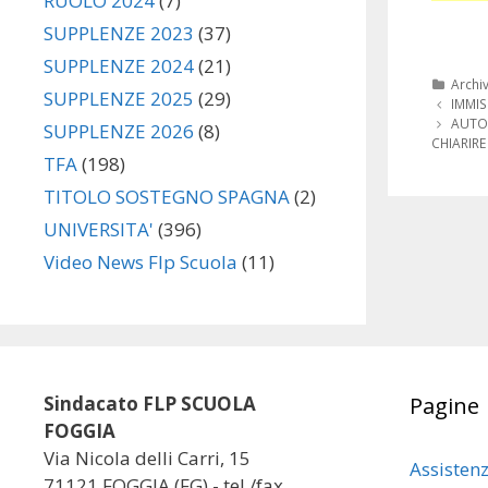
RUOLO 2024
(7)
SUPPLENZE 2023
(37)
SUPPLENZE 2024
(21)
Categ
Archi
SUPPLENZE 2025
(29)
Navigazi
IMMIS
articolo
AUTOC
SUPPLENZE 2026
(8)
CHIARIRE
TFA
(198)
TITOLO SOSTEGNO SPAGNA
(2)
UNIVERSITA'
(396)
Video News Flp Scuola
(11)
Sindacato FLP SCUOLA
Pagine
FOGGIA
Via Nicola delli Carri, 15
Assisten
71121 FOGGIA (FG) - tel./fax