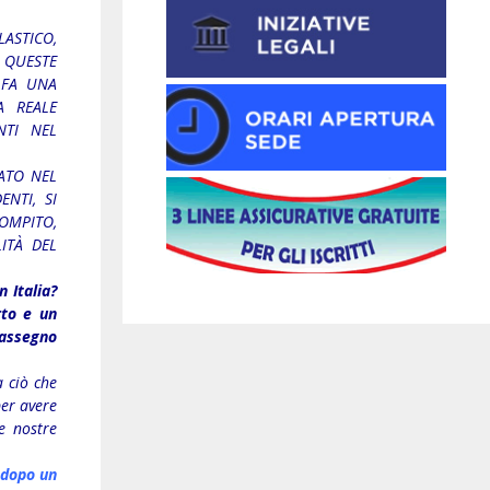
LASTICO,
 QUESTE
 FA UNA
A REALE
NTI NEL
NATO NEL
NTI, SI
OMPITO,
ITÀ DEL
n Italia?
rto e un
 assegno
a ciò che
per avere
ne nostre
, dopo un