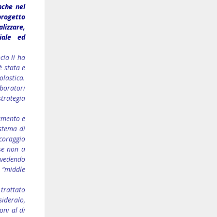
nche nel
progetto
izzare,
iale ed
cia li ha
è stata e
olastica.
boratori
strategia
tamento e
istema di
 coraggio
 se non a
revedendo
 “middle
 trattato
sideralo,
oni al di