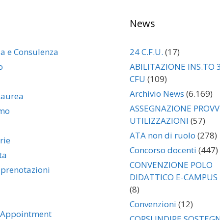
News
za e Consulenza
24 C.F.U.
(17)
o
ABILITAZIONE INS.TO 
CFU
(109)
Archivio News
(6.169)
Laurea
ASSEGNAZIONE PROVVI
amo
UTILIZZAZIONI
(57)
ATA non di ruolo
(278)
rie
Concorso docenti
(447)
ta
CONVENZIONE POLO
 prenotazioni
DIDATTICO E-CAMPUS
(8)
Convenzioni
(12)
 Appointment
CORSI INDIRE SOSTEG