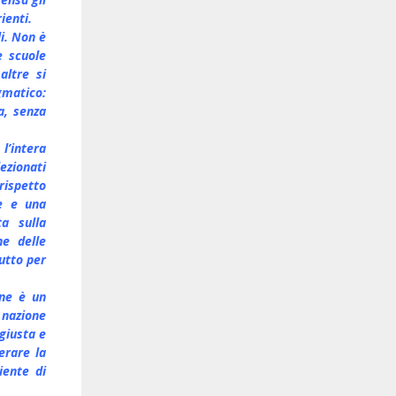
ienti.
i. Non è
e scuole
altre si
gmatico:
a, senza
l’intera
lezionati
rispetto
re e una
a sulla
he delle
tutto per
one è un
 nazione
giusta e
erare la
ente di