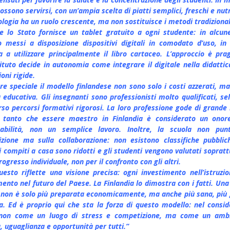
ossono servirsi, con un’ampia scelta di piatti semplici, freschi e nutr
ologia ha un ruolo crescente, ma non sostituisce i metodi tradizional
e lo Stato fornisce un tablet gratuito a ogni studente: in alcun
 messi a disposizione dispositivi digitali in comodato d’uso, in 
a a utilizzare principalmente il libro cartaceo. L’approccio è pra
tituto decide in autonomia come integrare il digitale nella didattic
oni rigide.
re speciale il modello finlandese non sono solo i costi azzerati, ma 
a educativa. Gli insegnanti sono professionisti molto qualificati, se
rso percorsi formativi rigorosi. La loro professione gode di grande 
, tanto che essere maestro in Finlandia è considerato un ono
sabilità, non un semplice lavoro. Inoltre, la scuola non punt
zione ma sulla collaborazione: non esistono classifiche pubblic
i compiti a casa sono ridotti e gli studenti vengono valutati soprat
progresso individuale, non per il confronto con gli altri.
uesto riflette una visione precisa: ogni investimento nell’istruzi
mento nel futuro del Paese. La Finlandia lo dimostra con i fatti. Una
a non è solo più preparata economicamente, ma anche più sana, più 
a. Ed è proprio qui che sta la forza di questo modello: nel consid
 non come un luogo di stress e competizione, ma come un ambi
, uguaglianza e opportunità per tutti.”