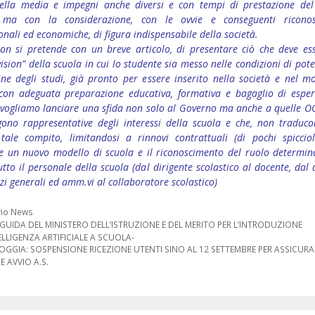
ella media e impegni anche diversi e con tempi di prestazione del 
, ma con la considerazione, con le ovvie e conseguenti ricono
onali ed economiche, di figura indispensabile della società.
non si pretende con un breve articolo, di presentare ciò che deve es
ision” della scuola in cui lo studente sia messo nelle condizioni di pote
ine degli studi, già pronto per essere inserito nella società e nel m
 con adeguata preparazione educativa, formativa e bagaglio di esper
 vogliamo lanciare una sfida non solo al Governo ma anche a quelle OO
ngono rappresentative degli interessi della scuola e che, non traduco
 tale compito, limitandosi a rinnovi contrattuali (di pochi spicciol
e un nuovo modello di scuola e il riconoscimento del ruolo determin
utto il personale della scuola (dal dirigente scolastico al docente, dal 
izi generali ed amm.vi al collaboratore scolastico)
orie
vio News
one
 GUIDA DEL MINISTERO DELL’ISTRUZIONE E DEL MERITO PER L’INTRODUZIONE
ELLIGENZA ARTIFICIALE A SCUOLA-
OGGIA: SOSPENSIONE RICEZIONE UTENTI SINO AL 12 SETTEMBRE PER ASSICURA
 AVVIO A.S.