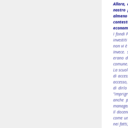
Allora,
nostro 
almeno
contes
econom
I fondi 
investit
non vi è
Invece.
erano da
comune
La scuol
di acces
accesso,
di dirlo
“imprigr
anche p
manage
Il docen
come un 
nei fatt