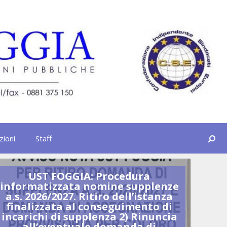
Cerca
zioni
Staff
UST FOGGIA: Procedura
U
informatizzata nomine supplenze
GR
a.s. 2026/2027. Ritiro dell’istanza
finalizzata al conseguimento di
incarichi di supplenza 2) Rinuncia
all’eventuale domanda di