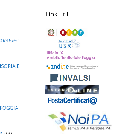
Link utili
30/36/60
SORIA E
 FOGGIA
NO
(3)