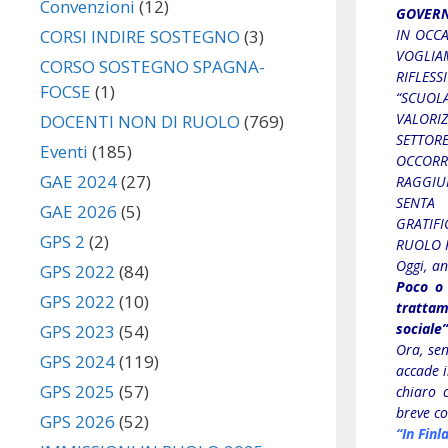
Convenzioni
(12)
GOVERN
IN OCCA
CORSI INDIRE SOSTEGNO
(3)
VOGLIA
CORSO SOSTEGNO SPAGNA-
RIFLES
FOCSE
(1)
“SCUOL
VALORI
DOCENTI NON DI RUOLO
(769)
SETTORE
Eventi
(185)
OCCORRE
GAE 2024
(27)
RAGGIU
SENTA 
GAE 2026
(5)
GRATIF
GPS 2
(2)
RUOLO R
Oggi, a
GPS 2022
(84)
Poco o 
GPS 2022
(10)
trattam
sociale”
GPS 2023
(54)
Ora, sen
GPS 2024
(119)
accade i
GPS 2025
(57)
chiaro c
breve co
GPS 2026
(52)
“In Finl