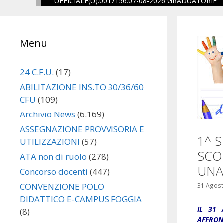
UFFICIALE(U).0017156.07-08-2026 GRADUATORIE
one
Menu
eguito
24 C.F.U.
(17)
ABILITAZIONE INS.TO 30/36/60
CFU
(109)
Archivio News
(6.169)
ASSEGNAZIONE PROVVISORIA E
1^ 
UTILIZZAZIONI
(57)
SCO
ATA non di ruolo
(278)
UNA
Concorso docenti
(447)
CONVENZIONE POLO
31 Agost
DIDATTICO E-CAMPUS FOGGIA
IL 31 
(8)
AFFRON