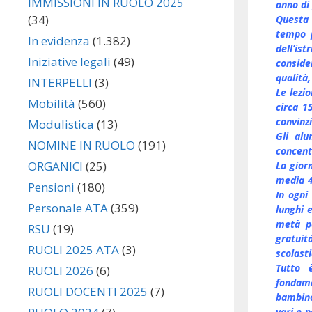
IMMISSIONI IN RUOLO 2025
anno di
(34)
Questa 
tempo p
In evidenza
(1.382)
dell’is
Iniziative legali
(49)
conside
qualità,
INTERPELLI
(3)
Le lezi
Mobilità
(560)
circa 1
convinz
Modulistica
(13)
Gli alu
NOMINE IN RUOLO
(191)
concent
ORGANICI
(25)
La gior
media 4
Pensioni
(180)
In ogni
Personale ATA
(359)
lunghi 
metà po
RSU
(19)
gratuit
RUOLI 2025 ATA
(3)
scolasti
Tutto 
RUOLI 2026
(6)
fondame
RUOLI DOCENTI 2025
(7)
bambino
vari e p