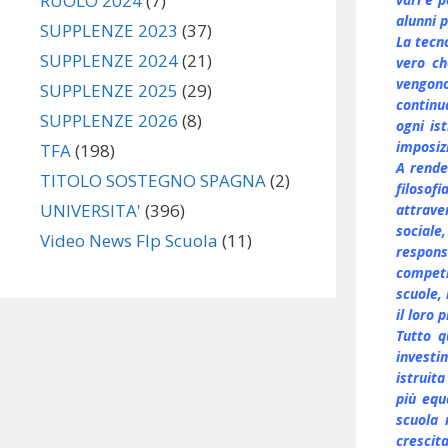
RUOLO 2024
(7)
alunni p
SUPPLENZE 2023
(37)
La tecn
SUPPLENZE 2024
(21)
vero ch
vengono
SUPPLENZE 2025
(29)
continu
SUPPLENZE 2026
(8)
ogni is
imposizi
TFA
(198)
A rende
TITOLO SOSTEGNO SPAGNA
(2)
filosofi
UNIVERSITA'
(396)
attrave
sociale
Video News Flp Scuola
(11)
respon
competi
scuole, 
il loro 
Tutto q
investi
istruit
più equ
scuola
crescita