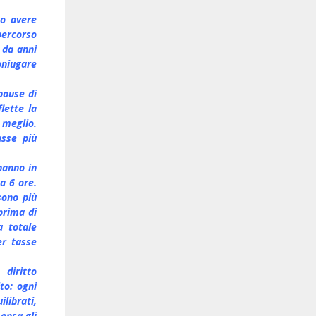
no avere
percorso
 da anni
oniugare
pause di
lette la
 meglio.
asse più
hanno in
a 6 ore.
sono più
prima di
a totale
er tasse
diritto
to: ogni
librati,
mensa gli