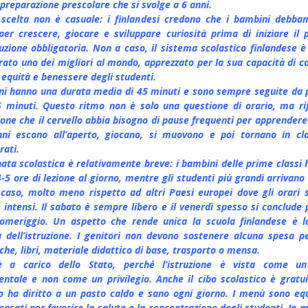
 preparazione prescolare che si svolge a 6 anni.
scelta non è casuale: i finlandesi credono che i bambini debba
er crescere, giocare e sviluppare curiosità prima di iniziare il 
truzione obbligatoria. Non a caso, il sistema scolastico finlandese è
rato uno dei migliori al mondo, apprezzato per la sua capacità di c
 equità e benessere degli studenti.
oni hanno una durata media di 45 minuti e sono sempre seguite da 
5 minuti. Questo ritmo non è solo una questione di orario, ma rif
ione che il cervello abbia bisogno di pause frequenti per apprendere
nni escono all’aperto, giocano, si muovono e poi tornano in cl
rati.
nata scolastica è relativamente breve: i bambini delle prime classi 
-5 ore di lezione al giorno, mentre gli studenti più grandi arrivano 
 caso, molto meno rispetto ad altri Paesi europei dove gli orari 
e intensi. Il sabato è sempre libero e il venerdì spesso si conclude 
meriggio. Un aspetto che rende unica la scuola finlandese è l
à dell’istruzione. I genitori non devono sostenere alcuna spesa p
che, libri, materiale didattico di base, trasporto o mensa.
è a carico dello Stato, perché l’istruzione è vista come un 
ntale e non come un privilegio. Anche il cibo scolastico è gratui
 ha diritto a un pasto caldo e sano ogni giorno. I menù sono equi
ensati per favorire la salute e la concentrazione degli studenti. In 