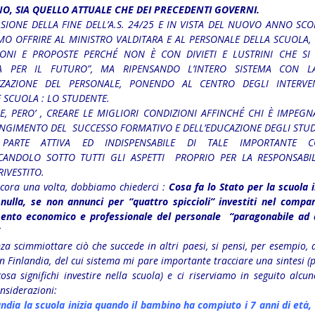
O, SIA QUELLO ATTUALE CHE DEI PRECEDENTI GOVERNI.
SIONE DELLA FINE DELL’A.S. 24/25 E IN VISTA DEL NUOVO ANNO SCO
MO OFFRIRE AL MINISTRO VALDITARA E AL PERSONALE DELLA SCUOLA,
SIONI E PROPOSTE PERCHÉ NON È CON DIVIETI E LUSTRINI CHE SI
A PER IL FUTURO”, MA RIPENSANDO L’INTERO SISTEMA CON L
ZZAZIONE DEL PERSONALE, PONENDO AL CENTRO DEGLI INTERVE
 SCUOLA : LO STUDENTE.
, PERO’ , CREARE LE MIGLIORI CONDIZIONI AFFINCHÉ CHI È IMPEG
NGIMENTO DEL SUCCESSO FORMATIVO E DELL’EDUCAZIONE DEGLI STUDE
PARTE ATTIVA ED INDISPENSABILE DI TALE IMPORTANTE C
ICANDOLO SOTTO TUTTI GLI ASPETTI PROPRIO PER LA RESPONSABIL
IVESTITO.
ncora una volta, dobbiamo chiederci :
Cosa fa lo Stato per la scuola i
nulla, se non annunci per “quattro spiccioli” investiti nel compa
ento economico e professionale del personale “paragonabile ad
za scimmiottare ciò che succede in altri paesi, si pensi, per esempio, 
n Finlandia, del cui sistema mi pare importante tracciare una sintesi (
osa significhi investire nella scuola) e ci riserviamo in seguito alcu
nsiderazioni:
andia la scuola inizia quando il bambino ha compiuto i 7 anni di età