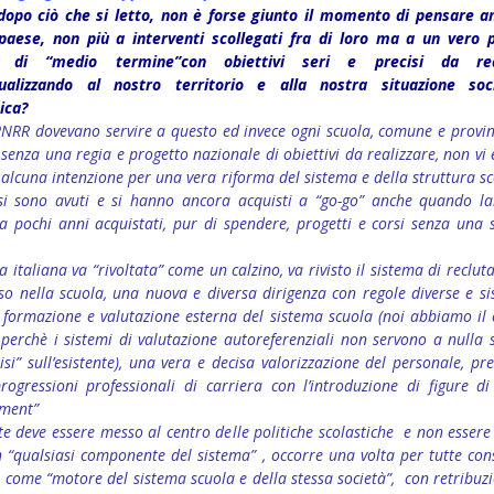
 dopo ciò che si letto, non è forse giunto il momento di pensare a
paese, non più a interventi scollegati fra di loro ma a un vero 
 di “medio termine”con obiettivi seri e precisi da real
tualizzando al nostro territorio e alla nostra situazione soc
ica?
PNRR dovevano servire a questo ed invece ogni scuola, comune e provin
i senza una regia e progetto nazionale di obiettivi da realizzare, non vi 
 alcuna intenzione per una vera riforma del sistema e della struttura sc
 si sono avuti e si hanno ancora acquisti a “go-go” anche quando la
 pochi anni acquistati, pur di spendere, progetti e corsi senza una 
.
a italiana va “rivoltata” come un calzino, va rivisto il sistema di reclu
so nella scuola, una nuova e diversa dirigenza con regole diverse e s
 formazione e valutazione esterna del sistema scuola (noi abbiamo il
 perchè i sistemi di valutazione autoreferenziali non servono a nulla
isi” sull’esistente), una vera e decisa valorizzazione del personale, p
rogressioni professionali di carriera con l’introduzione di figure di
ment”
te deve essere messo al centro delle politiche scolastiche e non essere
“qualsiasi componente del sistema” , occorre una volta per tutte con
i, come “motore del sistema scuola e della stessa società”, con retribuzi