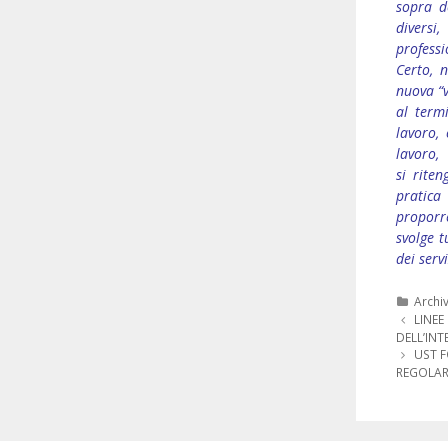
sopra d
diversi
professi
Certo, 
nuova “v
al term
lavoro,
lavoro,
si rite
pratica
proporr
svolge t
dei serv
Categ
Archi
Navigazi
LINEE
articolo
DELL’INT
UST F
REGOLARE