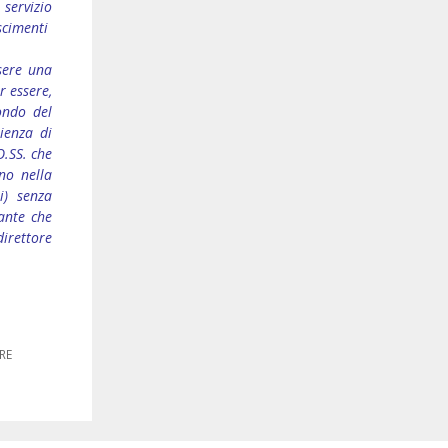
servizio
scimenti
sere una
r essere,
ondo del
ienza di
.SS. che
no nella
i) senza
ante che
direttore
RE