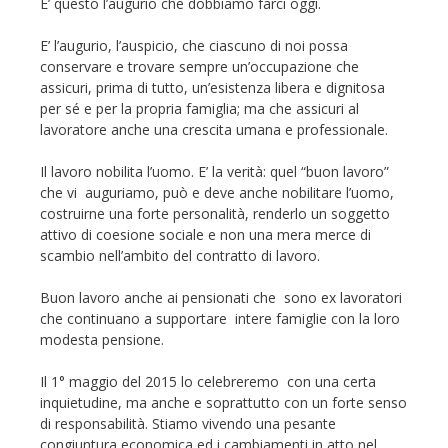
E’ questo l’augurio che dobbiamo farci oggi.
E’ l’augurio, l’auspicio, che ciascuno di noi possa
conservare e trovare sempre un’occupazione che
assicuri, prima di tutto, un’esistenza libera e dignitosa
per sé e per la propria famiglia; ma che assicuri al
lavoratore anche una crescita umana e professionale.
Il lavoro nobilita l’uomo. E’ la verità: quel “buon lavoro”
che vi auguriamo, può e deve anche nobilitare l’uomo,
costruirne una forte personalità, renderlo un soggetto
attivo di coesione sociale e non una mera merce di
scambio nell’ambito del contratto di lavoro.
Buon lavoro anche ai pensionati che sono ex lavoratori
che continuano a supportare intere famiglie con la loro
modesta pensione.
Il 1° maggio del 2015 lo celebreremo con una certa
inquietudine, ma anche e soprattutto con un forte senso
di responsabilità. Stiamo vivendo una pesante
congiuntura economica ed i cambiamenti in atto nel