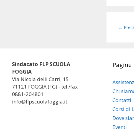
Navigaz
← Prec
articolo
Sindacato FLP SCUOLA
Pagine
FOGGIA
Via Nicola delli Carri, 15
Assisten
71121 FOGGIA (FG) - tel./fax
Chi siam
0881-204801
Contatti
info@flpscuolafoggia.it
Corsi di 
Dove si
Eventi