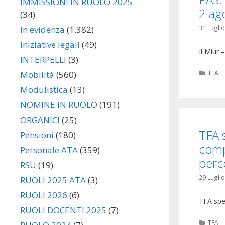
IMMISSIONI IN RUOLO 2025
2 ag
(34)
In evidenza
(1.382)
31 Lugli
Iniziative legali
(49)
Il Miur –
INTERPELLI
(3)
Categ
TFA
Mobilità
(560)
Modulistica
(13)
NOMINE IN RUOLO
(191)
ORGANICI
(25)
TFA s
Pensioni
(180)
compi
Personale ATA
(359)
perco
RSU
(19)
29 Lugli
RUOLI 2025 ATA
(3)
RUOLI 2026
(6)
TFA spec
RUOLI DOCENTI 2025
(7)
Categ
TFA