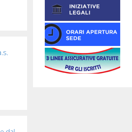
.s.
e dal