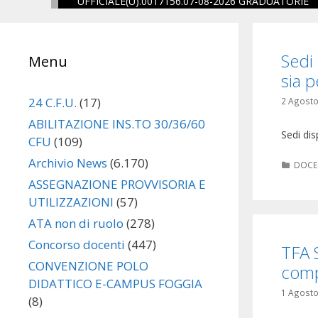
UFFICIALE(U).0017156.07-08-2026 GRADUATORIE
one
Sedi 
Menu
eguito
sia p
24 C.F.U.
(17)
2 Agosto
ABILITAZIONE INS.TO 30/36/60
Sedi dis
CFU
(109)
Archivio News
(6.170)
Categ
DOCE
ASSEGNAZIONE PROVVISORIA E
UTILIZZAZIONI
(57)
ATA non di ruolo
(278)
Concorso docenti
(447)
TFA S
CONVENZIONE POLO
comp
DIDATTICO E-CAMPUS FOGGIA
1 Agosto
(8)