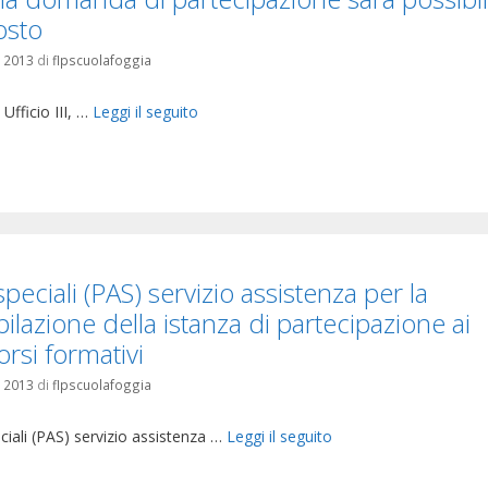
osto
o 2013
di
flpscuolafoggia
 Ufficio III, …
Leggi il seguito
orie
peciali (PAS) servizio assistenza per la
lazione della istanza di partecipazione ai
rsi formativi
o 2013
di
flpscuolafoggia
iali (PAS) servizio assistenza …
Leggi il seguito
orie