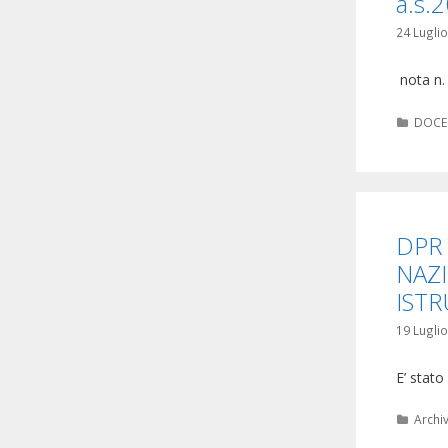
a.s.
24 Lugli
nota n.
Categ
DOCE
DPR
NAZI
IST
19 Lugli
E’ stato
Categ
Archi