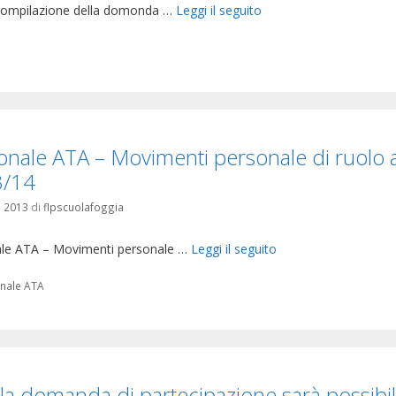
compilazione della domonda …
Leggi il seguito
orie
onale ATA – Movimenti personale di ruolo a
3/14
 2013
di
flpscuolafoggia
le ATA – Movimenti personale …
Leggi il seguito
orie
nale ATA
 la domanda di partecipazione sarà possibil