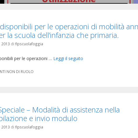
Si pubblicano in allegato le …
Leggi il seguito
disponibili per le operazioni di mobilità an
er la scuola dell’infanzia che primaria.
 2013
di
flpscuolafoggia
ponibili per le operazioni …
Leggi il seguito
orie
NTI NON DI RUOLO
peciale – Modalità di assistenza nella
ilazione e invio modulo
 2013
di
flpscuolafoggia