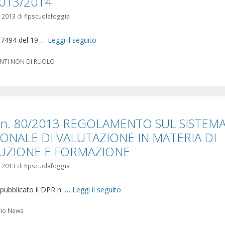
2013/2014
o 2013
di
flpscuolafoggia
 7494 del 19 …
Leggi il seguito
orie
NTI NON DI RUOLO
 n. 80/2013 REGOLAMENTO SUL SISTEM
ONALE DI VALUTAZIONE IN MATERIA DI
RUZIONE E FORMAZIONE
o 2013
di
flpscuolafoggia
 pubblicato il DPR n. …
Leggi il seguito
orie
vio News