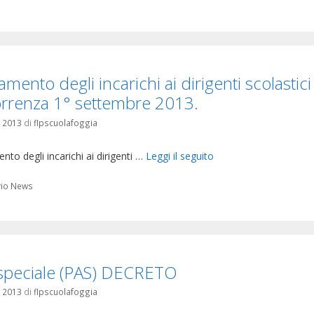
amento degli incarichi ai dirigenti scolastic
rrenza 1° settembre 2013.
o 2013
di
flpscuolafoggia
nto degli incarichi ai dirigenti …
Leggi il seguito
orie
vio News
speciale (PAS) DECRETO
o 2013
di
flpscuolafoggia