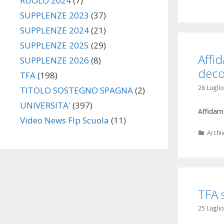
RUOLO 2024
(7)
SUPPLENZE 2023
(37)
SUPPLENZE 2024
(21)
SUPPLENZE 2025
(29)
Affid
SUPPLENZE 2026
(8)
deco
TFA
(198)
26 Lugli
TITOLO SOSTEGNO SPAGNA
(2)
UNIVERSITA'
(397)
Affidame
Video News Flp Scuola
(11)
Categ
Archi
TFA 
25 Lugli