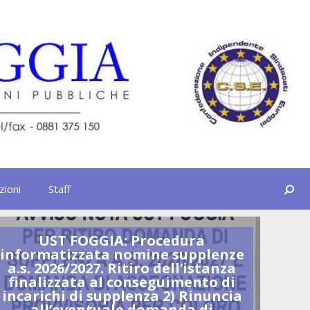
Cerca
zioni
Staff
UST FOGGIA: Procedura
U
informatizzata nomine supplenze
GR
a.s. 2026/2027. Ritiro dell’istanza
finalizzata al conseguimento di
incarichi di supplenza 2) Rinuncia
all’eventuale domanda di