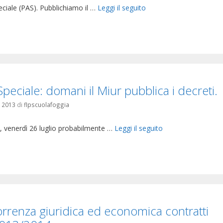
ciale (PAS). Pubblichiamo il …
Leggi il seguito
orie
peciale: domani il Miur pubblica i decreti.
o 2013
di
flpscuolafoggia
 venerdì 26 luglio probabilmente …
Leggi il seguito
orie
rrenza giuridica ed economica contratti