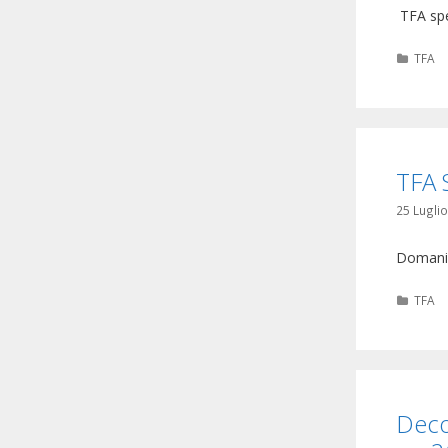
TFA spe
Categ
TFA
TFA S
25 Lugli
Domani,
Categ
TFA
Deco