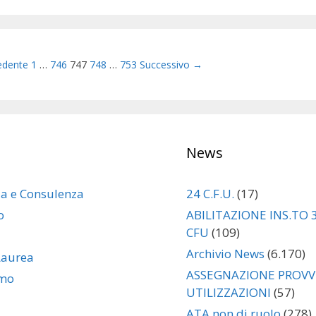
ione
edente
1
…
746
747
748
…
753
Successivo →
News
za e Consulenza
24 C.F.U.
(17)
o
ABILITAZIONE INS.TO 
CFU
(109)
Archivio News
(6.170)
Laurea
ASSEGNAZIONE PROVVI
amo
UTILIZZAZIONI
(57)
ATA non di ruolo
(278)