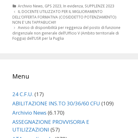
Categorie
Archivio News
,
GPS 2023
,
In evidenza
,
SUPPLENZE 2023
Navigazione
IL DOCENTE UTILIZZATO PER IL MIGLIORAMENTO
articolo
DELL’OFFERTA FORMATIVA (COSIDDETTO POTENZIAMENTO)
NON E’ UN TAPPABUCHI!!
Avviso di disponibilità per reggenza del posto di funzione
dirigenziale non generale dell’Ufficio V (Ambito territoriale di
Foggia) dell’USR per la Puglia
Menu
24 C.F.U.
(17)
ABILITAZIONE INS.TO 30/36/60 CFU
(109)
Archivio News
(6.170)
ASSEGNAZIONE PROVVISORIA E
UTILIZZAZIONI
(57)