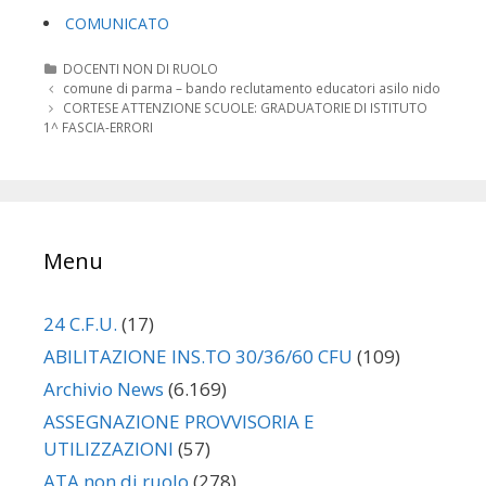
COMUNICATO
Categorie
DOCENTI NON DI RUOLO
Navigazione
comune di parma – bando reclutamento educatori asilo nido
articolo
CORTESE ATTENZIONE SCUOLE: GRADUATORIE DI ISTITUTO
1^ FASCIA-ERRORI
Menu
24 C.F.U.
(17)
ABILITAZIONE INS.TO 30/36/60 CFU
(109)
Archivio News
(6.169)
ASSEGNAZIONE PROVVISORIA E
UTILIZZAZIONI
(57)
ATA non di ruolo
(278)