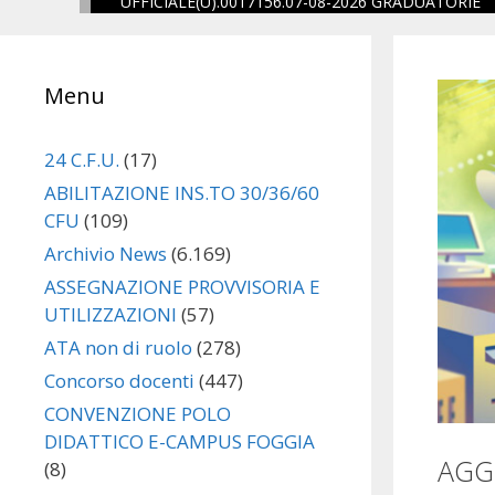
UFFICIALE(U).0017156.07-08-2026 GRADUATORIE
one
Menu
eguito
24 C.F.U.
(17)
ABILITAZIONE INS.TO 30/36/60
CFU
(109)
Archivio News
(6.169)
ASSEGNAZIONE PROVVISORIA E
UTILIZZAZIONI
(57)
ATA non di ruolo
(278)
Concorso docenti
(447)
CONVENZIONE POLO
DIDATTICO E-CAMPUS FOGGIA
AGG
(8)