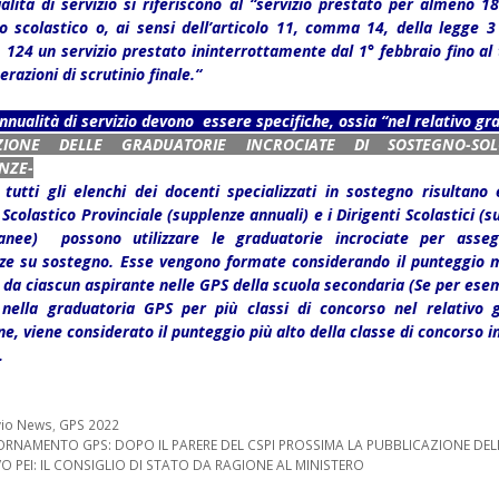
alità di servizio si riferiscono al “servizio prestato per almeno 18
no scolastico o, ai sensi dell’articolo 11, comma 14, della legge 
. 124 un servizio prestato ininterrottamente dal 1° febbraio fino al
erazioni di scrutinio finale.“
nnualità di servizio devono essere specifiche, ossia “nel relativo gr
ZIONE DELLE GRADUATORIE INCROCIATE DI SOSTEGNO-SO
NZE-
tutti gli elenchi dei docenti specializzati in sostegno risultano e
o Scolastico Provinciale (supplenze annuali) e i Dirigenti Scolastici (
anee) possono utilizzare le graduatorie incrociate per asseg
ze su sostegno. Esse vengono formate considerando il punteggio
 da ciascun aspirante nelle GPS della scuola secondaria (Se per esem
 nella graduatoria GPS per più classi di concorso nel relativo 
ne, viene considerato il punteggio più alto della classe di concorso in
.
orie
vio News
,
GPS 2022
one
RNAMENTO GPS: DOPO IL PARERE DEL CSPI PROSSIMA LA PUBBLICAZIONE DEL
 PEI: IL CONSIGLIO DI STATO DA RAGIONE AL MINISTERO