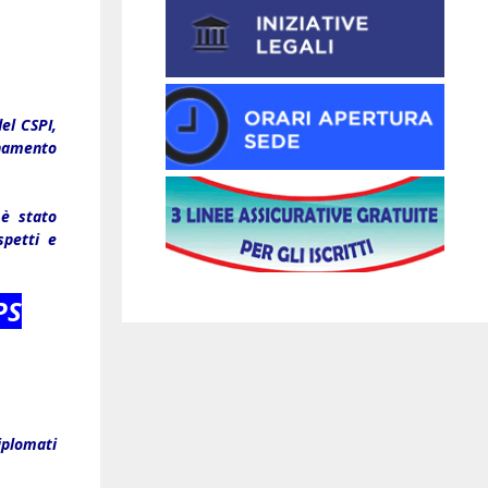
el CSPI,
rnamento
è stato
spetti e
PS
iplomati