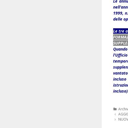
Le annu
nell’an
1999, n
delle op
Le tre a
FORMA
SUPPLE
Quando 
l’Uffici
tempor
supplen
vantato
incluso
istruzio
incluso)
Categ
Archi
Navigazi
AGGIO
articolo
NUOVO