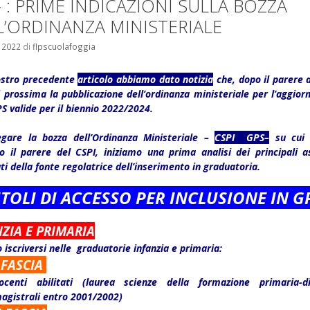
 : PRIME INDICAZIONI SULLA BOZZA
L’ORDINANZA MINISTERIALE
e 2022
di
flpscuolafoggia
ostro precedente
articolo abbiamo dato notizia
che, dopo il parere d
 prossima la pubblicazione dell’ordinanza ministeriale per l’aggio
S valide per il biennio 2022/2024.
legare la bozza dell’Ordinanza Ministeriale –
CSPI GPS
–
su cui 
o il parere del CSPI, iniziamo una prima analisi dei principali a
i della fonte regolatrice dell’inserimento in graduatoria.
ITOLI DI ACCESSO PER INCLUSIONE IN G
ZIA E PRIMARIA
 iscriversi nelle graduatorie infanzia e primaria:
 FASCIA
ocenti abilitati (laurea scienze della formazione primaria-d
agistrali entro 2001/2002)