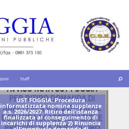
Cerca
zioni
Staff
UST FOGGIA: Procedura
U
informatizzata nomine supplenze
GR
a.s. 2026/2027. Ritiro dell’istanza
finalizzata al conseguimento di
incarichi di supplenza 2) Rinuncia
all’eventuale domanda di