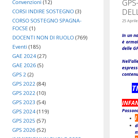
GPS-
Convenzioni
(12)
DEL
CORSI INDIRE SOSTEGNO
(3)
CORSO SOSTEGNO SPAGNA-
25 April
FOCSE
(1)
In un n
DOCENTI NON DI RUOLO
(769)
è ormai
Eventi
(185)
delle GP
GAE 2024
(27)
Nell’al
GAE 2026
(5)
espress
GPS 2
(2)
contenut
GPS 2022
(84)
T
GPS 2022
(10)
GPS 2023
(54)
INFAN
Possono
GPS 2024
(119)
I
GPS 2025
(57)
d
GPS 2026
(52)
m