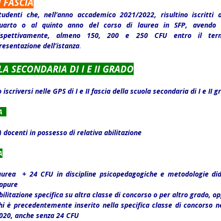
I FASCIA
tudenti che, nell’anno accademico 2021/2022, risultino iscritti a
uarto o al quinto anno del corso di laurea in SFP, avendo a
ispettivamente, almeno 150, 200 e 250 CFU entro il ter
resentazione dell’istanza
.
A SECONDARIA DI I E II GRADO
iscriversi nelle GPS di I e II fascia della scuola secondaria di I e II g
IA
)
docenti in possesso di relativa abilitazione
A
aurea + 24 CFU in discipline psicopedagogiche e metodologie did
ppure
bilitazione specifica su altra classe di concorso o per altro grado, o
hi è precedentemente inserito nella specifica classe di concorso n
020, anche senza 24 CFU