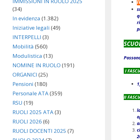
I
IMMISSIONI IN RUOLO 2025
(34)
s
q
In evidenza
(1.382)
r
Iniziative legali
(49)
p
INTERPELLI
(3)
SCUOL
Mobilità
(560)
Modulistica
(13)
Possono 
NOMINE IN RUOLO
(191)
I FASC
ORGANICI
(25)
Pensioni
(180)
1
Personale ATA
(359)
II FASCI
RSU
(19)
l
RUOLI 2025 ATA
(3)
o
RUOLI 2026
(6)
a
c
RUOLI DOCENTI 2025
(7)
2