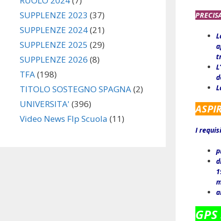
RUOLO 2024
(7)
SUPPLENZE 2023
(37)
PRECIS
SUPPLENZE 2024
(21)
L
SUPPLENZE 2025
(29)
a
t
SUPPLENZE 2026
(8)
L
TFA
(198)
d
L
TITOLO SOSTEGNO SPAGNA
(2)
UNIVERSITA'
(396)
ASPI
Video News Flp Scuola
(11)
I requis
p
d
1
m
a
GPS