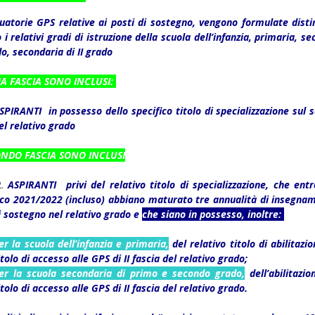
uatorie GPS relative ai posti di sostegno, vengono formulate dist
i relativi gradi di istruzione della scuola dell’infanzia, primaria, s
do, secondaria di II grado
MA FASCIA SONO INCLUSI:
SPIRANTI in possesso dello specifico titolo di specializzazione sul 
el relativo grado
ONDO FASCIA SONO INCLUSI
.
ASPIRANTI privi del relativo titolo di specializzazione, che entr
ico 2021/2022 (incluso) abbiano maturato tre annualità di insegna
i sostegno nel relativo grado e
che siano in possesso, inoltre:
er la scuola dell’infanzia e primaria,
del relativo titolo di abilitazi
itolo di accesso alle GPS di II fascia del relativo grado;
er la scuola secondaria di primo e secondo grado,
dell’abilitazi
itolo di accesso alle GPS di II fascia del relativo grado.