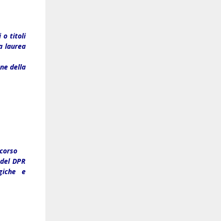
o titoli
La laurea
ne della
ncorso
 del DPR
giche e