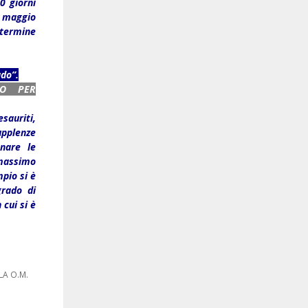
0 giorni
3 maggio
 termine
ado”.
LO PER
sauriti,
supplenze
nare le
 massimo
pio si è
grado di
 cui si è
LA O.M.