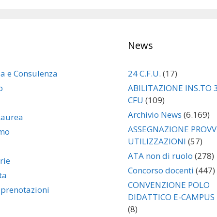
News
za e Consulenza
24 C.F.U.
(17)
o
ABILITAZIONE INS.TO 
CFU
(109)
Archivio News
(6.169)
Laurea
ASSEGNAZIONE PROVVI
amo
UTILIZZAZIONI
(57)
ATA non di ruolo
(278)
rie
Concorso docenti
(447)
ta
CONVENZIONE POLO
 prenotazioni
DIDATTICO E-CAMPUS
(8)