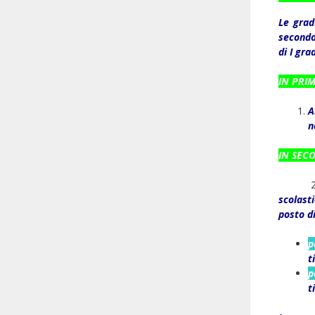
Le grad
secondo 
di I gra
IN PRI
A
n
IN SEC
2
scolast
posto d
p
t
p
t