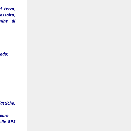
l terzo,
ssolto,
mine di
rado:
attiche,
ppure
elle GPS