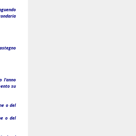
inguendo
econdaria
sostegno
o l’anno
mento su
one o del
one o del