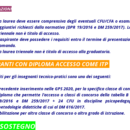
AZIONI
a laurea deve essere comprensiva degli eventuali CFU/CFA o esami 
ggiuntivi richiesti dalla normativa (
DPR 19/2016
e
DM 259/2017
). 
riennale non è titolo di accesso.
’aspirante deve possedere i requisiti entro il termine di presentazio
omanda.
a laurea triennale non è titolo di accesso alla graduatoria.
RANTI CON DIPLOMA ACCESSO COME ITP
iti per gli insegnanti tecnico-pratici sono uno dei seguenti:
recedente inserimento nelle GPS 2020, per la specifica classe di co
iploma che permette l’accesso a classi di concorso della tabella B
9/2016 e DM 259/2017 + 24 CFU in discipline psicopedago
etodologie didattiche di cui al DM 616/2017.
bilitazione per altra classe di concorso o altro grado di istruzione.
 SOSTEGNO