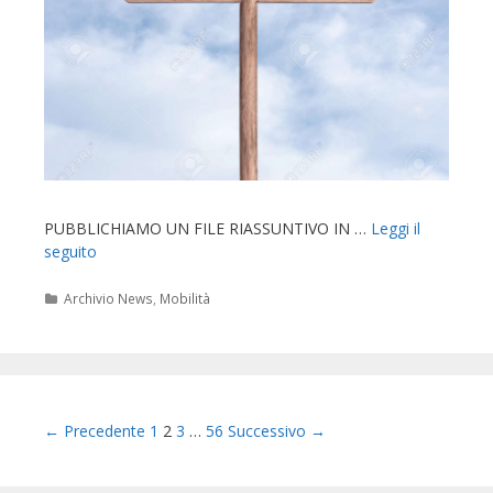
PUBBLICHIAMO UN FILE RIASSUNTIVO IN …
Leggi il
seguito
Categorie
Archivio News
,
Mobilità
Navigazione
← Precedente
1
2
3
…
56
Successivo →
articolo