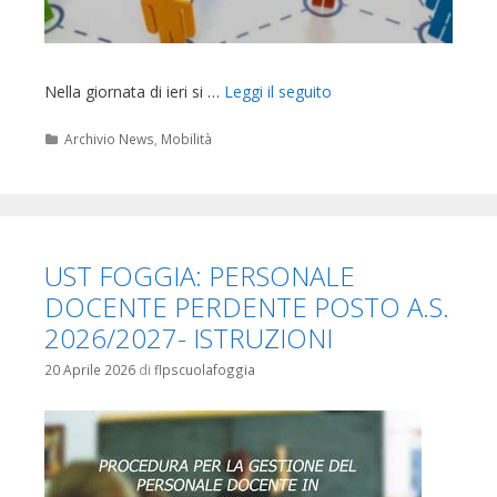
Nella giornata di ieri si …
Leggi il seguito
Categorie
Archivio News
,
Mobilità
UST FOGGIA: PERSONALE
DOCENTE PERDENTE POSTO A.S.
2026/2027- ISTRUZIONI
20 Aprile 2026
di
flpscuolafoggia