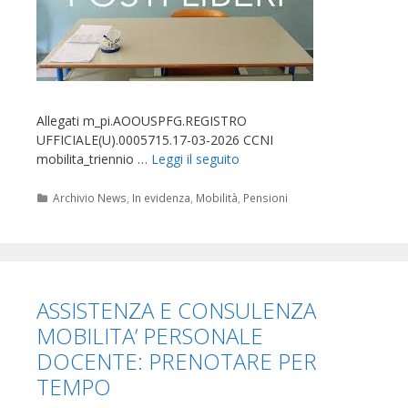
Allegati m_pi.AOOUSPFG.REGISTRO
UFFICIALE(U).0005715.17-03-2026 CCNI
mobilita_triennio …
Leggi il seguito
Categorie
Archivio News
,
In evidenza
,
Mobilità
,
Pensioni
ASSISTENZA E CONSULENZA
MOBILITA’ PERSONALE
DOCENTE: PRENOTARE PER
TEMPO